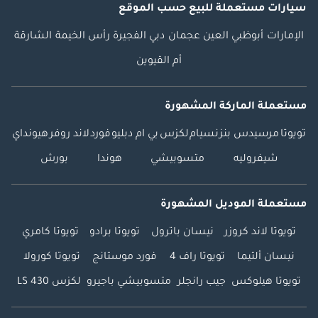
سيارات مستعملة
للبيع
حسب الموقع
الإمارات
أبوظبي
العين
عجمان
دبي
الفجيرة
رأس الخيمة
الشارقة
أم القيوين
مستعملة الماركة المشهورة
تويوتا
مرسيدس بنز
نسيام
لكزس
بي ام دبليو
فورد
لاند روفر
هيونداي
شيفروليه
متسوبيشي
هوندا
بورش
مستعملة الموديل المشهورة
تويوتا لاند كروزر
نيسان باترول
تويوتا برادو
تويوتا كامري
نيسان ألتيما
تويوتا راف 4
فورد موستانج
تويوتا كورولا
تويوتا هيلوكس
جيب رانجلر
متسوبيشي باجيرو
لكزس LS 430