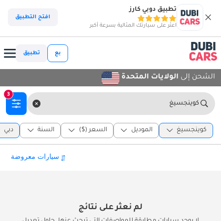
تطبيق دوبي كارز
افتح التطبيق
اعثر على سيارتك المثالية بسرعة أكبر
بع
تطبيق
الشحن إلى
الولايات المتحدة
3
كوينجسيغ
كوينجسيغ
الموديل
السعر ($)
السنة
دبي
لم نعثر على نتائج