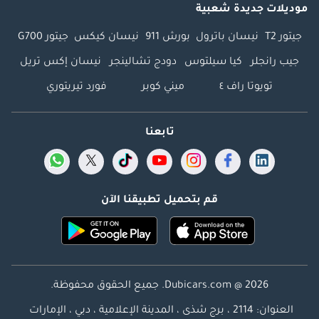
موديلات جديدة شعبية
جيتور T2
نيسان باترول
بورش 911
نيسان كيكس
جيتور G700
جيب رانجلر
كيا سيلتوس
دودج تشالينجر
نيسان إكس تريل
تويوتا راف ٤
ميني كوبر
فورد تيريتوري
تابعنا
قم بتحميل تطبيقنا الآن
Dubicars.com @ 2026. جميع الحقوق محفوظة.
العنوان: 2114 ، برج شذى ، المدينة الإعلامية ، دبي ، الإمارات