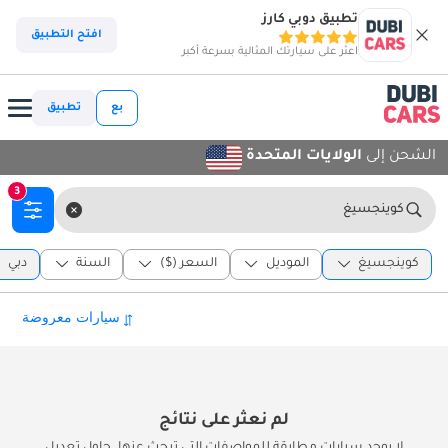
تطبيق دوبي كارز
افتح التطبيق
اعثر على سيارتك المثالية بسرعة أكبر
بع
تطبيق
الشحن إلى
الولايات المتحدة
3
كوينجسيغ
كوينجسيغ
الموديل
السعر ($)
السنة
دبي
لم نعثر على نتائج