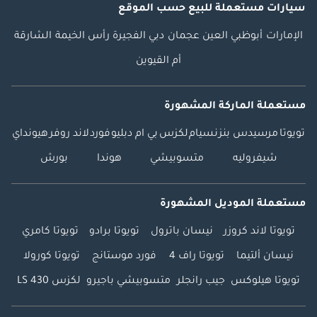
سيارات مستعملة
للبيع
حسب الموقع
الإمارات
أبوظبي
العين
عجمان
دبي
الفجيرة
رأس الخيمة
الشارقة
أم القيوين
مستعملة الماركة المشهورة
تويوتا
مرسيدس بنز
نسيام
لكزس
بي ام دبليو
فورد
لاند روفر
هيونداي
شيفروليه
متسوبيشي
هوندا
بورش
مستعملة الموديل المشهورة
تويوتا لاند كروزر
نيسان باترول
تويوتا برادو
تويوتا كامري
نيسان ألتيما
تويوتا راف 4
فورد موستانج
تويوتا كورولا
تويوتا هيلوكس
جيب رانجلر
متسوبيشي باجيرو
لكزس LS 430