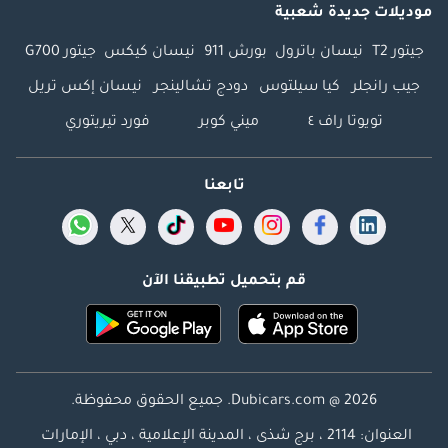
موديلات جديدة شعبية
جيتور T2
نيسان باترول
بورش 911
نيسان كيكس
جيتور G700
جيب رانجلر
كيا سيلتوس
دودج تشالينجر
نيسان إكس تريل
تويوتا راف ٤
ميني كوبر
فورد تيريتوري
تابعنا
قم بتحميل تطبيقنا الآن
Dubicars.com @ 2026. جميع الحقوق محفوظة.
العنوان: 2114 ، برج شذى ، المدينة الإعلامية ، دبي ، الإمارات