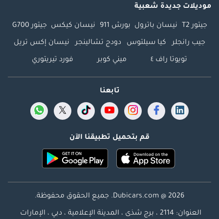
موديلات جديدة شعبية
جيتور T2
نيسان باترول
بورش 911
نيسان كيكس
جيتور G700
جيب رانجلر
كيا سيلتوس
دودج تشالينجر
نيسان إكس تريل
تويوتا راف ٤
ميني كوبر
فورد تيريتوري
تابعنا
قم بتحميل تطبيقنا الآن
Dubicars.com @ 2026. جميع الحقوق محفوظة.
العنوان: 2114 ، برج شذى ، المدينة الإعلامية ، دبي ، الإمارات