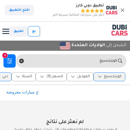
تطبيق دوبي كارز
افتح التطبيق
اعثر على سيارتك المثالية بسرعة أكبر
بع
تطبيق
الشحن إلى
الولايات المتحدة
3
كوينجسيغ
كوينجسيغ
الموديل
السعر ($)
السنة
دبي
لم نعثر على نتائج