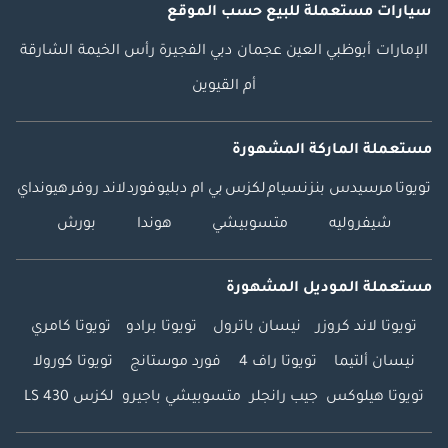
سيارات مستعملة
للبيع
حسب الموقع
الإمارات
أبوظبي
العين
عجمان
دبي
الفجيرة
رأس الخيمة
الشارقة
أم القيوين
مستعملة الماركة المشهورة
تويوتا
مرسيدس بنز
نسيام
لكزس
بي ام دبليو
فورد
لاند روفر
هيونداي
شيفروليه
متسوبيشي
هوندا
بورش
مستعملة الموديل المشهورة
تويوتا لاند كروزر
نيسان باترول
تويوتا برادو
تويوتا كامري
نيسان ألتيما
تويوتا راف 4
فورد موستانج
تويوتا كورولا
تويوتا هيلوكس
جيب رانجلر
متسوبيشي باجيرو
لكزس LS 430