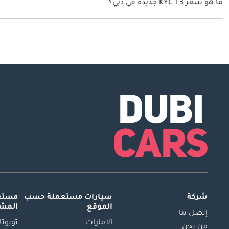
ما هو سعر KYC T3 جديدة في دبي؟
يبدأ سعر سيارة KYC T3 جديدة في دبي TBD.
شركة
سيارات مستعملة
حسب
مستعم
الموقع
المش
إتصل بنا
الإمارات
تويوتا
من نحن