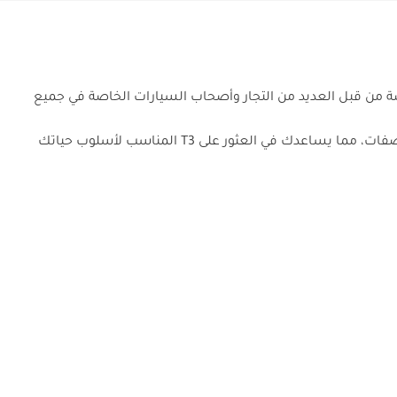
موعة كبيرة من سيارات KYC T3 المستعملة عالية الجودة والمعروضة من قبل العديد من التجار وأصحاب السيارات الخاصة في جميع
لدينا 1 إعلانًا عن سيارات KYC T3 تبدأ من متوسط سعر TBD. يتضمن كل إعلان T3 معلومات مفصلة عن المسافة المقطوعة والحالة والمواصفات، مما يساعدك في العثور على T3 المناسب لأسلوب حياتك