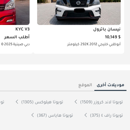
نيسان باترول
KYC V3
$ 10,149
أطلب السعر
أبوظبي
خليجي
2012
292K كيلومتر
دبي
صينية
2025
0 كيلومتر
موديلات أخرى
الموقع
تويوتا لاند كروزر (1509)
تويوتا هيلوكس (1305)
تويو
تويوتا راف ٤ (375)
تويوتا هاياس (367)