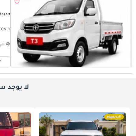
جديدة C T3
T ONLY
دبي
لا يوجد س
البريميوم