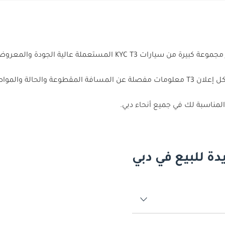
هل تبحث عن سيارة مثالية جديدة من KYC T3 في دبي؟ تقدم دوبي كارز مج