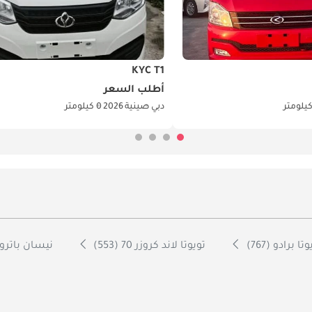
KYC T1
أطلب السعر
دبي
صينية
2026
0 كيلومتر
تا برادو (767)
تويوتا لاند كروزر 70 (553)
نيسان باترول (1