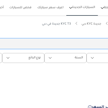
السيارات الجديدة
لة
اعرف سعر سيارتك
فحص للسيارات
أخب
جديدة KYC دبي
KYC T3 جديدة في دبي
السنة
نوع البائع
 السعر