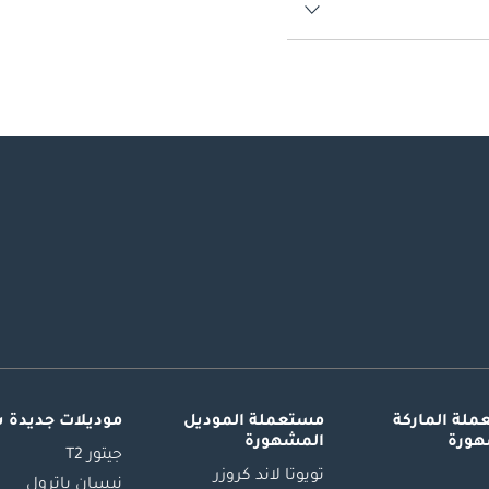
لة الماركة
مستعملة الموديل
موديلات جديدة 
هورة
المشهورة
جيتور T2
تويوتا لاند كروزر
نيسان باترول