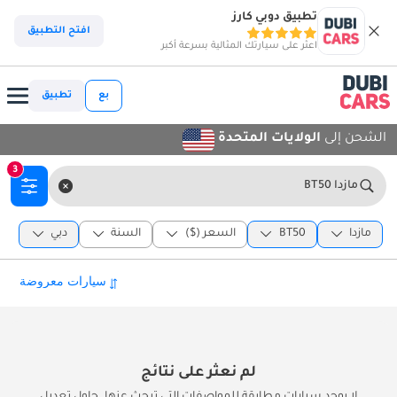
تطبيق دوبي كارز
افتح التطبيق
اعثر على سيارتك المثالية بسرعة أكبر
بع
تطبيق
الشحن إلى
الولايات المتحدة
3
مازدا BT50
مازدا
BT50
السعر ($)
السنة
دبي
لم نعثر على نتائج