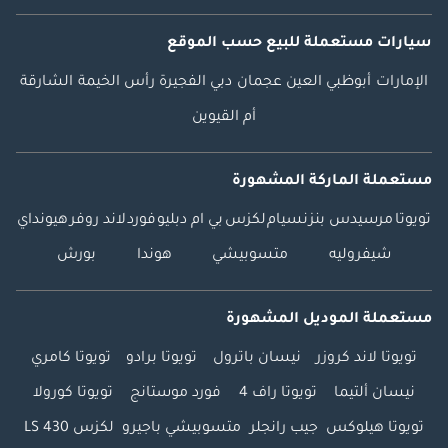
سيارات مستعملة
للبيع
حسب الموقع
الإمارات
أبوظبي
العين
عجمان
دبي
الفجيرة
رأس الخيمة
الشارقة
أم القيوين
مستعملة الماركة المشهورة
تويوتا
مرسيدس بنز
نسيام
لكزس
بي ام دبليو
فورد
لاند روفر
هيونداي
شيفروليه
متسوبيشي
هوندا
بورش
مستعملة الموديل المشهورة
تويوتا لاند كروزر
نيسان باترول
تويوتا برادو
تويوتا كامري
نيسان ألتيما
تويوتا راف 4
فورد موستانج
تويوتا كورولا
تويوتا هيلوكس
جيب رانجلر
متسوبيشي باجيرو
لكزس LS 430