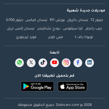
موديلات جديدة شعبية
جيتور T2
نيسان باترول
بورش 911
نيسان كيكس
جيتور G700
جيب رانجلر
كيا سيلتوس
دودج تشالينجر
نيسان إكس تريل
تويوتا راف ٤
ميني كوبر
فورد تيريتوري
تابعنا
قم بتحميل تطبيقنا الآن
Dubicars.com @ 2026. جميع الحقوق محفوظة.