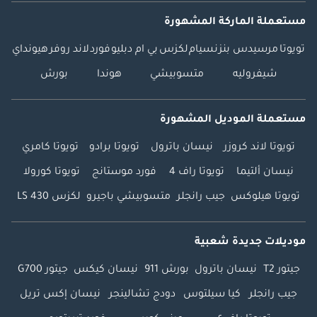
مستعملة الماركة المشهورة
تويوتا
مرسيدس بنز
نسيام
لكزس
بي ام دبليو
فورد
لاند روفر
هيونداي
شيفروليه
متسوبيشي
هوندا
بورش
مستعملة الموديل المشهورة
تويوتا لاند كروزر
نيسان باترول
تويوتا برادو
تويوتا كامري
نيسان ألتيما
تويوتا راف 4
فورد موستانج
تويوتا كورولا
تويوتا هيلوكس
جيب رانجلر
متسوبيشي باجيرو
لكزس LS 430
موديلات جديدة شعبية
جيتور T2
نيسان باترول
بورش 911
نيسان كيكس
جيتور G700
جيب رانجلر
كيا سيلتوس
دودج تشالينجر
نيسان إكس تريل