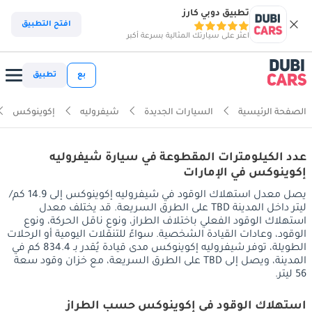
تطبيق دوبي كارز
افتح التطبيق
اعثر على سيارتك المثالية بسرعة أكبر
بع
تطبيق
الصفحة الرئيسية
السيارات الجديدة
شيفروليه
إكوينوكس
عدد الكيلومترات المقطوعة في سيارة شيفروليه
إكوينوكس في الإمارات
يصل معدل استهلاك الوقود في شيفروليه إكوينوكس إلى 14.9 كم/
ليتر داخل المدينة TBD على الطرق السريعة. قد يختلف معدل
استهلاك الوقود الفعلي باختلاف الطراز، ونوع ناقل الحركة، ونوع
الوقود، وعادات القيادة الشخصية. سواءً للتنقلات اليومية أو الرحلات
الطويلة، توفر شيفروليه إكوينوكس مدى قيادة يُقدر بـ 834.4 كم في
المدينة، ويصل إلى TBD على الطرق السريعة، مع خزان وقود سعة
56 ليتر.
استهلاك الوقود في إكوينوكس حسب الطراز