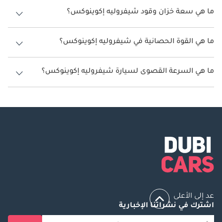
كم/ليتر.
ما هي سعة خزان وقود شيفروليه إكوينوكس؟
سعة خزان وقود شيفروليه إكوينوكس 56 ليتر - 59 ليتر.
ما هي القوة الحصانية في شيفروليه إكوينوكس؟
تنتج شيفروليه إكوينوكس قوة 170 حصان - 252 حصان.
ما هي السرعة القصوى لسيارة شيفروليه إكوينوكس؟
السرعة القصوى لسيارة شيفروليه إكوينوكس هي 190 كم/الساعة - 200 كم/
الساعة.
عد إلى الأعلى
اشترك في نشراتنا الإخبارية