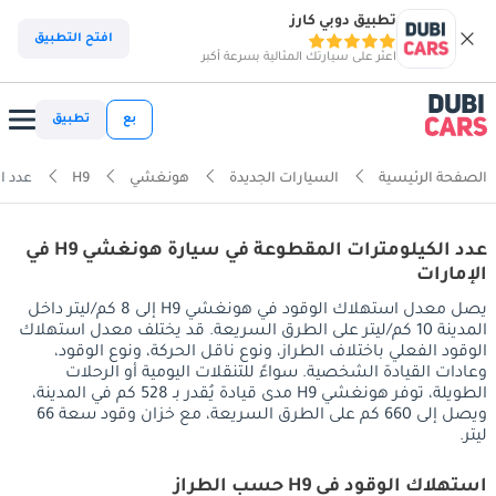
تطبيق دوبي كارز
افتح التطبيق
اعثر على سيارتك المثالية بسرعة أكبر
بع
تطبيق
الصفحة الرئيسية
السيارات الجديدة
هونغشي
H9
عدد ا
عدد الكيلومترات المقطوعة في سيارة هونغشي H9 في
الإمارات
يصل معدل استهلاك الوقود في هونغشي H9 إلى 8 كم/ليتر داخل
المدينة 10 كم/ليتر على الطرق السريعة. قد يختلف معدل استهلاك
الوقود الفعلي باختلاف الطراز، ونوع ناقل الحركة، ونوع الوقود،
وعادات القيادة الشخصية. سواءً للتنقلات اليومية أو الرحلات
الطويلة، توفر هونغشي H9 مدى قيادة يُقدر بـ 528 كم في المدينة،
ويصل إلى 660 كم على الطرق السريعة، مع خزان وقود سعة 66
ليتر.
استهلاك الوقود في H9 حسب الطراز