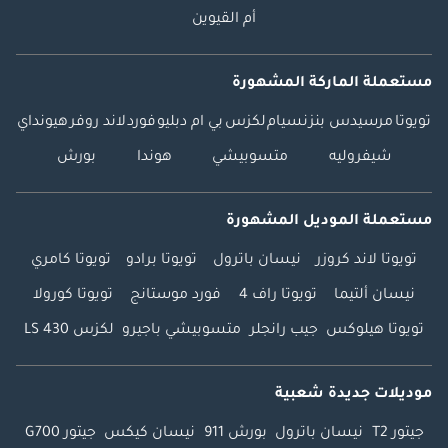
أم القيوين
مستعملة الماركة المشهورة
تويوتا
مرسيدس بنز
نسيام
لكزس
بي ام دبليو
فورد
لاند روفر
هيونداي
شيفروليه
متسوبيشي
هوندا
بورش
مستعملة الموديل المشهورة
تويوتا لاند كروزر
نيسان باترول
تويوتا برادو
تويوتا كامري
نيسان ألتيما
تويوتا راف 4
فورد موستانج
تويوتا كورولا
تويوتا هيلوكس
جيب رانجلر
متسوبيشي باجيرو
لكزس LS 430
موديلات جديدة شعبية
جيتور T2
نيسان باترول
بورش 911
نيسان كيكس
جيتور G700