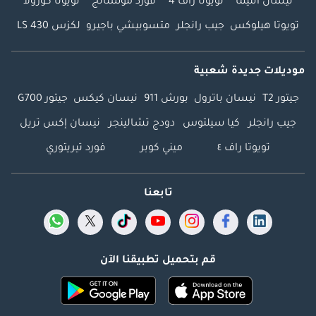
نيسان ألتيما
تويوتا راف 4
فورد موستانج
تويوتا كورولا
تويوتا هيلوكس
جيب رانجلر
متسوبيشي باجيرو
لكزس LS 430
موديلات جديدة شعبية
جيتور T2
نيسان باترول
بورش 911
نيسان كيكس
جيتور G700
جيب رانجلر
كيا سيلتوس
دودج تشالينجر
نيسان إكس تريل
تويوتا راف ٤
ميني كوبر
فورد تيريتوري
تابعنا
قم بتحميل تطبيقنا الآن