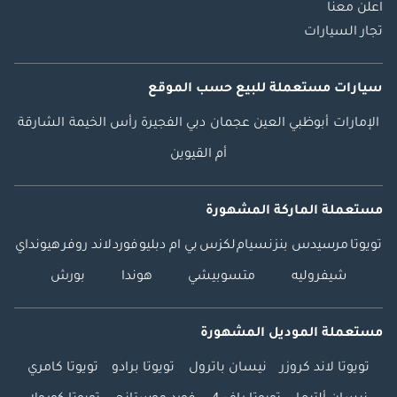
اعلن معنا
تجار السيارات
سيارات مستعملة
للبيع
حسب الموقع
الإمارات
أبوظبي
العين
عجمان
دبي
الفجيرة
رأس الخيمة
الشارقة
أم القيوين
مستعملة الماركة المشهورة
تويوتا
مرسيدس بنز
نسيام
لكزس
بي ام دبليو
فورد
لاند روفر
هيونداي
شيفروليه
متسوبيشي
هوندا
بورش
مستعملة الموديل المشهورة
تويوتا لاند كروزر
نيسان باترول
تويوتا برادو
تويوتا كامري