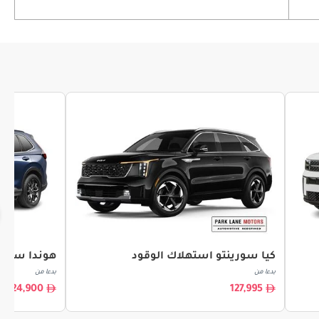
كيا سورينتو استهلاك الوقود
هوندا سي آر
بدءا من
بدءا من
124,900
127,995