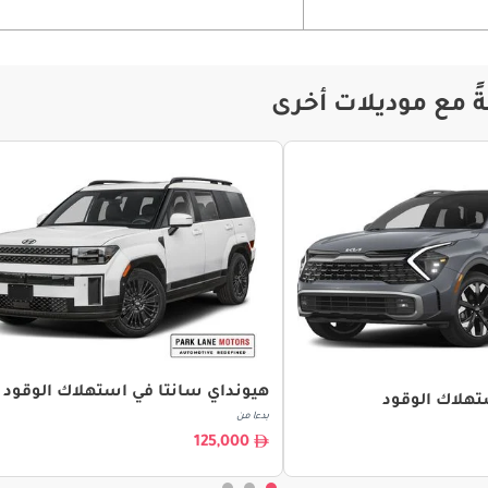
ً مع موديلات أخرى
هيونداي سانتا في استهلاك الوقود
تهلاك الوقود
بدءا من
125,000