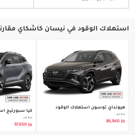
استهلاك الوقود في نيسان كاشكاي مقارنة
هيونداي توسون استهلاك الوقود
كيا سبورتيج اس
بدءا من
بدءا من
86,940
97,650