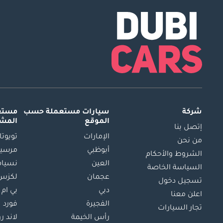
شركة
سيارات مستعملة
حسب
مستعم
الموقع
المش
إتصل بنا
الإمارات
تويوتا
من نحن
أبوظبي
مرسيد
الشروط والأحكام
العين
نسيام
السياسة الخاصة
عجمان
لكزس
تسجيل دخول
دبي
بي ام 
اعلن معنا
الفجيرة
فورد
تجار السيارات
رأس الخيمة
لاند ر