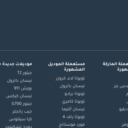
لة الماركة
مستعملة الموديل
موديلات جديدة 
هورة
المشهورة
جيتور T2
تويوتا لاند كروزر
نيسان باترول
س بنز
نيسان باترول
بورش 911
تويوتا برادو
نيسان كيكس
تويوتا كامري
جيتور G700
دبليو
نيسان ألتيما
جيب رانجلر
تويوتا راف 4
كيا سيلتوس
وفر
فورد موستانج
دودج تشالينجر