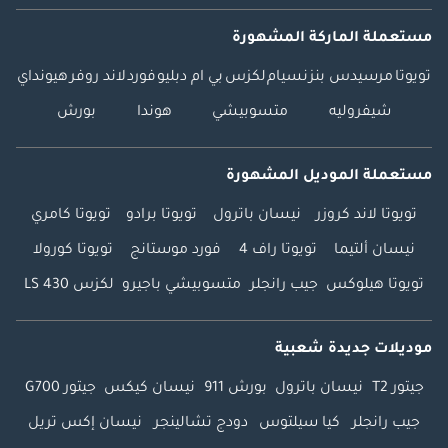
مستعملة الماركة المشهورة
تويوتا
مرسيدس بنز
نسيام
لكزس
بي ام دبليو
فورد
لاند روفر
هيونداي
شيفروليه
متسوبيشي
هوندا
بورش
مستعملة الموديل المشهورة
تويوتا لاند كروزر
نيسان باترول
تويوتا برادو
تويوتا كامري
نيسان ألتيما
تويوتا راف 4
فورد موستانج
تويوتا كورولا
تويوتا هيلوكس
جيب رانجلر
متسوبيشي باجيرو
لكزس LS 430
موديلات جديدة شعبية
جيتور T2
نيسان باترول
بورش 911
نيسان كيكس
جيتور G700
جيب رانجلر
كيا سيلتوس
دودج تشالينجر
نيسان إكس تريل