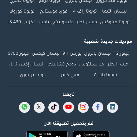
تويوتا لاند كروزر
نيسان باترول
تويوتا برادو
تويوتا كامري
نيسان ألتيما
تويوتا راف 4
فورد موستانج
تويوتا كورولا
تويوتا هيلوكس
جيب رانجلر
متسوبيشي باجيرو
لكزس LS 430
موديلات جديدة شعبية
جيتور T2
نيسان باترول
بورش 911
نيسان كيكس
جيتور G700
جيب رانجلر
كيا سيلتوس
دودج تشالينجر
نيسان إكس تريل
تويوتا راف ٤
ميني كوبر
فورد تيريتوري
تابعنا
قم بتحميل تطبيقنا الآن