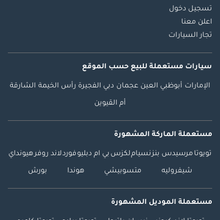
تسجيل دخول
اعلن معنا
تجار السيارات
سيارات مستعملة
للبيع
حسب الموقع
الإمارات
أبوظبي
العين
عجمان
دبي
الفجيرة
رأس الخيمة
الشارقة
أم القيوين
مستعملة الماركة المشهورة
تويوتا
مرسيدس بنز
نسيام
لكزس
بي ام دبليو
فورد
لاند روفر
هيونداي
شيفروليه
متسوبيشي
هوندا
بورش
مستعملة الموديل المشهورة