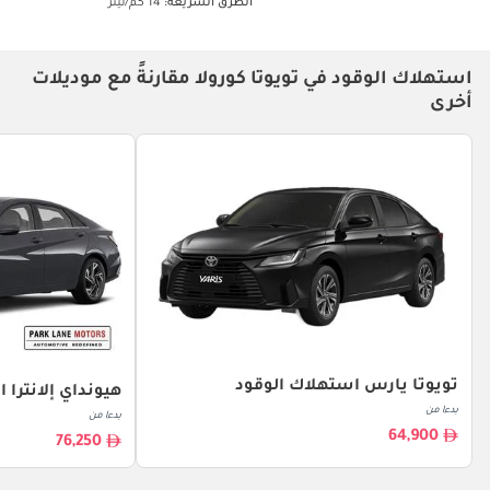
الطرق السريعة:
14 كم/ليتر
استهلاك الوقود في تويوتا كورولا مقارنةً مع موديلات
أخرى
تويوتا يارس استهلاك الوقود
هيونداي إلانترا 
بدءا من
بدءا من
64,900
76,250