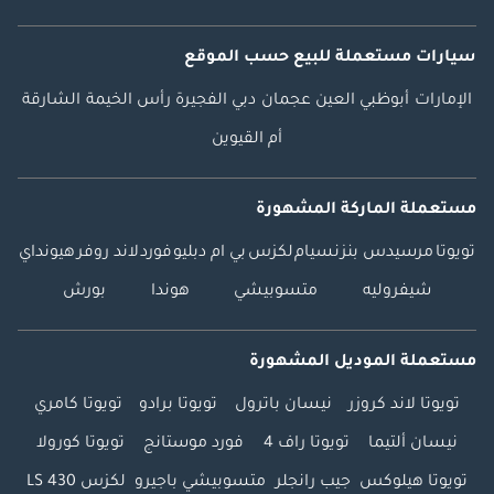
سيارات مستعملة
للبيع
حسب الموقع
الإمارات
أبوظبي
العين
عجمان
دبي
الفجيرة
رأس الخيمة
الشارقة
أم القيوين
مستعملة الماركة المشهورة
تويوتا
مرسيدس بنز
نسيام
لكزس
بي ام دبليو
فورد
لاند روفر
هيونداي
شيفروليه
متسوبيشي
هوندا
بورش
مستعملة الموديل المشهورة
تويوتا لاند كروزر
نيسان باترول
تويوتا برادو
تويوتا كامري
نيسان ألتيما
تويوتا راف 4
فورد موستانج
تويوتا كورولا
تويوتا هيلوكس
جيب رانجلر
متسوبيشي باجيرو
لكزس LS 430