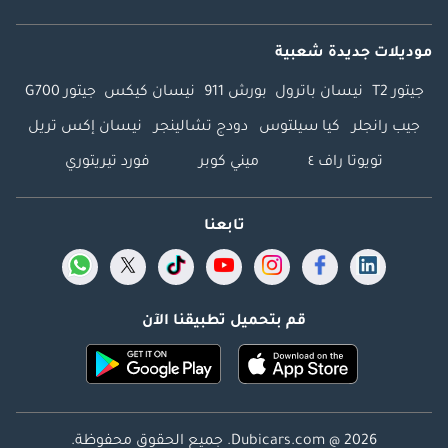
موديلات جديدة شعبية
جيتور T2
نيسان باترول
بورش 911
نيسان كيكس
جيتور G700
جيب رانجلر
كيا سيلتوس
دودج تشالينجر
نيسان إكس تريل
تويوتا راف ٤
ميني كوبر
فورد تيريتوري
تابعنا
قم بتحميل تطبيقنا الآن
Dubicars.com @ 2026. جميع الحقوق محفوظة.