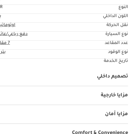
النوع
R
اللون الداخلي
ب
نقل الحركة
اوتوماتي
نوع السيارة
دفع رباعي/عائل
عدد المقاعد
7 مقاعد
نوع الوقود
بتر
تاريخ الخدمة
تصميم داخلي
نظام آي يو أكس
كراسي جلد
مشغل إم بي ثري
راديو
مزايا خارجية
فتحة سقف
نظام الدخول بدون مفتاح
سبويلر خلفي
مزايا أمان
دفع رباعي
نظام المكابح المانعة للانغلاق ABS
وسائد هو
نظام قفل العجلات
نظام إندار ضد السرقة
Comfort & Convenience