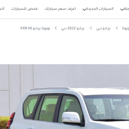
لة
السيارات الجديدة
اعرف سعر سيارتك
فحص للسيارات
أخب
يوتا
برادو دبي
برادو 2022 دبي
تويوتا برادو VXR V6