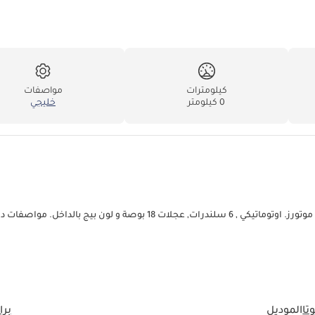
كيلومترات
مواصفات
0 كيلومتر
خليجي
تويوتا برادو VXR V6 جديدة للبيع في دبي. لون ابيض 2020 موجودة عند كليوباترا موتورز. اوتوماتيكي , 6 سلندرات, عجلات 18 بوصة و لون بيج بالداخل. م
تا
الموديل
برا