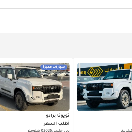
ائية
نوافذ كهربائية
أجهزة استشعار للركن الأمامي
كاميرا خ
سيارات مميزة
تويوتا برادو
أطلب السعر
دبي
خليجي
2026
0 كيلومتر