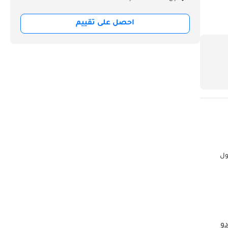
احصل على تقييم
واصفات دول
دو