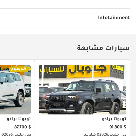
الملاحة
أجهزة استشعار للركن الخلفي
أقفال أبواب كهرب
مكيّف
جهاز التحكم بالمناخ
تثبيت السرعة
Infotainment
توصيل بلوتوث
مشعل أقراص دي في دي وسي دي
سيارات مشابهة
البريميوم
تويوتا برادو
تويوتا برادو
$ 87,700
$ 91,800
دبي
خليجي
2026
0 كيلومتر
دبي
خليجي
2026
0 كيلومتر