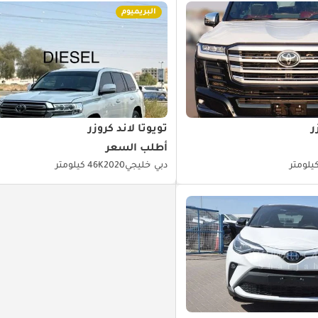
البريميوم
ر
تويوتا لاند كروزر
أطلب السعر
دبي
خليجي
2020
46K كيلومتر