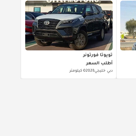
تويوتا فورتونر
أطلب السعر
دبي
خليجي
2023
0 كيلومتر