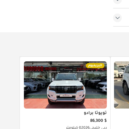
لفية
البريميوم
تويوتا برادو
$ 86,300
دبي
خليجي
2026
0 كيلومتر