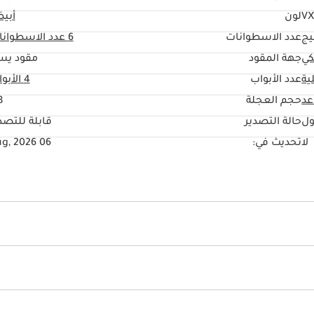
VX
لون
أبي
يج
عدد الاسطوانات
6
عدد الاسطوانا
كي
جهة المقود
مقود يس
ية
عدد الأبواب
4 الأبواب
حجم العجلة
"
ول
حالة التصدير
قابلة للتصد
لا
تحديث في:
06 Aug, 2026
يو أس بي
سكك السقف
ائية
أنوار ليد أمامية
أنوار زينون
وضع القيادة على الهضبات