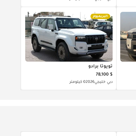
البريميوم
تويوتا برادو
$ 78,100
دبي
خليجي
2026
0 كيلومتر