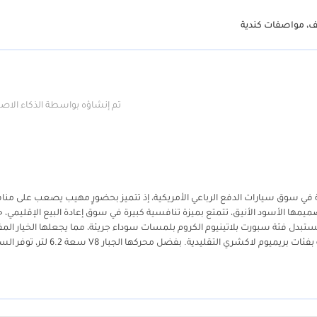
تم إنشاؤه بواسطة الذكاء الا
مة في سوق سيارات الدفع الرباعي الأمريكية، إذ تتميز بحضورٍ مهيب يصعب على من
ه على طرقات دول مجلس التعاون الخليجي. وباعتبارها طراز 2025 بتصميمها الأسود الأنيق، تتمتع بميزة تنافسية كبيرة في سوق إعادة البيع الإقليم
 تستبدل فئة سبورت بلاتينيوم الكروم بلمسات سوداء جريئة، مما يجعلها الخيار ال
لدى المشترين في دبي والدوحة الذين يبحثون عن مظهر عصري وأنيق مقارنةً بفئات بريميوم لاكشري التقليدية. بفضل محركها 
ارات العربية المتحدة والمملكة العربية السعودية. يُعد هذا التصميم، بمقاعده
قل الفاخرة والاستخدام العائلي الواسع. على الرغم من أن هذه السيارة مصممة بمو
يكية القوية مع طرازات دول مجلس التعاون الخليجي، مما يضمن أنها تظل خيارًا ممتاز