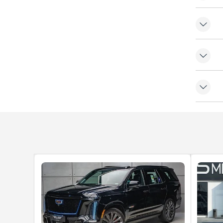
ة
الث
بالمناخ