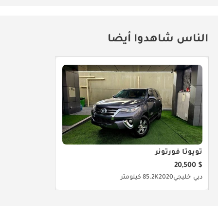
الناس شاهدوا أيضا
تويوتا فورتونر
$ 20,500
دبي
خليجي
2020
85.2K كيلومتر