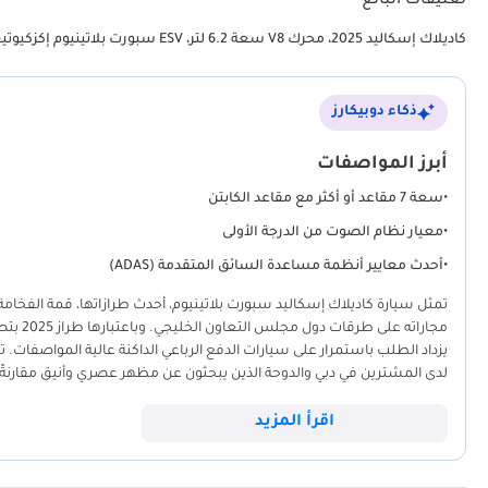
تعليقات البائع
كاديلاك إسكاليد 2025، محرك V8 سعة 6.2 لتر، ESV سبورت بلاتينيوم إكزكيوتيف، مواصفات كندية
ذكاء دوبيكارز
أبرز المواصفات
•
سعة 7 مقاعد أو أكثر مع مقاعد الكابتن
•
معيار نظام الصوت من الدرجة الأولى
•
أحدث معايير أنظمة مساعدة السائق المتقدمة (ADAS)
تمثل سيارة كاديلاك إسكاليد سبورت بلاتينيوم، أحدث طرازاتها، قمة الفخا
مجارات
يزداد الطلب باستمرار على سيارات الدفع الرباعي الداكنة عالية المواصفات.
القوة اللازمة للقيادة السلسة على الطرق السريعة متعددة المسارات في الإم
المنفصلة في الصف الثاني، الأكثر طلباً، حيث يوازن بنجاح بين متطلبات الن
اقرأ المزيد
كندية، إلا أنها تشترك في نفس بنية التبريد عالية التحمل والمكونات الميكان
على المدى الطويل لأي مشترٍ إقليمي يبحث عن أحدث التقنيات المتاحة.