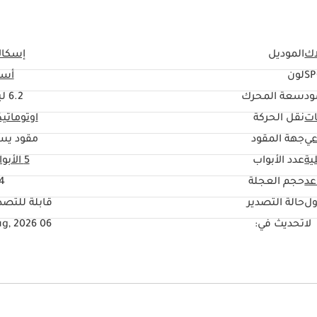
اك
الموديل
إسكال
SP
لون
أسو
ود
سعة المحرك
6.2 ليتر
ات
نقل الحركة
اوتوماتي
عي
جهة المقود
مقود يس
ية
عدد الأبواب
5 الأبواب
حجم العجلة
4"
ول
حالة التصدير
قابلة للتصد
لا
تحديث في:
06 Aug, 2026
تفاع السيارة
نظام المعلومات والترفيه
لوحة القياس وراء المق
 الخلفي
تعديل المقعد الخلفي