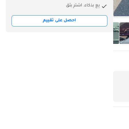
بِع بذكاء. اشترِ بثق
احصل على تقييم