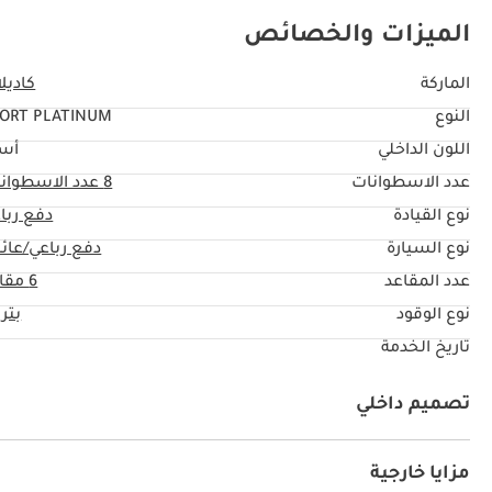
الميزات والخصائص
الماركة
كاديل
النوع
ORT PLATINUM
اللون الداخلي
أس
عدد الاسطوانات
8
عدد الاسطوان
نوع القيادة
دفع ربا
نوع السيارة
دفع رباعي/عائل
عدد المقاعد
6 مقاعد
نوع الوقود
بتر
تاريخ الخدمة
تصميم داخلي
كراسي جلد
وضع القيادة على الطرق الوعرة
التحكم في ار
عرض المعلومات المتعددة
صندوق القفازات
طي المقعد
مزايا خارجية