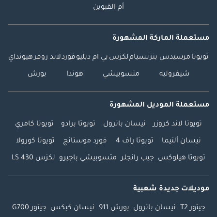
أم القيوين
مستعملة الماركة المشهورة
تويوتا
مرسيدس بنز
نسيام
لكزس
بي ام دبليو
فورد
لاند روفر
هيونداي
شيفروليه
متسوبيشي
هوندا
بورش
مستعملة الموديل المشهورة
تويوتا لاند كروزر
نيسان باترول
تويوتا برادو
تويوتا كامري
نيسان ألتيما
تويوتا راف 4
فورد موستانج
تويوتا كورولا
تويوتا هيلوكس
جيب رانجلر
متسوبيشي باجيرو
لكزس LS 430
موديلات جديدة شعبية
جيتور T2
نيسان باترول
بورش 911
نيسان كيكس
جيتور G700