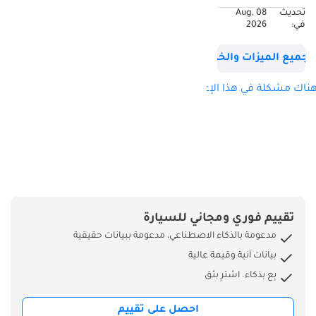
كيلومترات: 0 كم
تحديث
08 Aug,
عدد الأبواب: 4 أبواب
في:
2026
-
نوع المحرك: ديزل
جميع الميزات والخصائص
عدد الاسطوانات: 4
(inline-4)
ناك مشكلة في هذا الإعلان؟
سعة المحرك: 2.0
توربو
القوة: 150 حصان
عزم الدوران: 370
نيوتن متر
ناقل الحركة:
أوتوماتيكي بـ 8 سرعات
تقييم فوري ومجاني للسيارة
نظام الدفع: دفع
مدعومة بالذكاء الاصطناعي، مدعومة ببيانات حقيقية
أمامي
بيانات آنية وقيمة عالية
الطول (مم): 5309
بِع بذكاء. اشترِ بثق
العرض (مم): 2204
الارتفاع (مم): 1940
احصل على تقييم