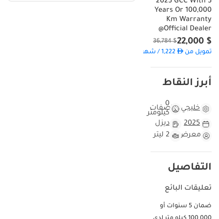
2025 GCC With 5
Years Or 100,000
Km Warranty
@Official Dealer
$ 22,000
$ 36,784
تمويل من
1,222
/ شهر
أبرز النقاط
0
خليجي
مواصفات
كيلومتر
2025
ديزل
معرض
2 ليتر
التفاصيل
تعليقات البائع
ضمان 5 سنوات أو
100,000 كيلو متر لدى