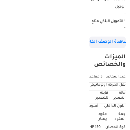
الوكيل
-
* التمويل البنكي متاح
*
--------------------------
شاهدة الوصف الكامل
GCC - خليجية
--------------------------
الميزات
2025 Fiat Scudo L3
والخصائص
Van 2.0T BlueHDi
GCC 0Km
عدد المقاعد
3 مقاعد
جديدة اصفار
نقل الحركة
اوتوماتيكي
--------------------------
حالة
قابلة
الماركة: Fiat
التصدير
للتصدير
الفئة: Scudo
اللون الداخلي
أسود
الموديل: L3 Van
جهة
مقود
اللون: أبيض
المقود
يسار
السنة: 2025
قوة الحصان
150 HP