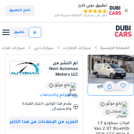
تطبيق دوبي كارز
افتح التطبيق
اعثر على سيارتك المثالية بسرعة أكبر
بع
تطبيق
الصفحة الرئيسية
سيارات الإمارات
سيارات دبي
سيارات فيات
تم النشر من
Novi Automax
Motors LLC
بائع موثّق
عرض
عرض 360
الموقع والاتجاهات
يقدم هذا الوكيل اختبار القيادة
بائع موثّق
والاستبدال
ضمان
المزيد من الإعلانات من هذا التاجر
فيات سكودو L3
Van 2.0T BlueHDi