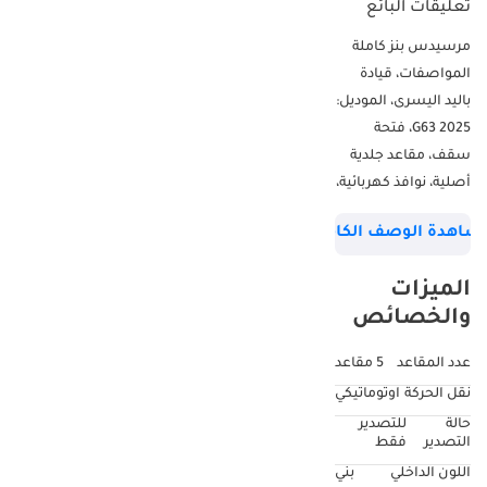
تعليقات البائع
مرسيدس بنز كاملة
المواصفات، قيادة
باليد اليسرى، الموديل:
2025 G63، فتحة
سقف، مقاعد جلدية
أصلية، نوافذ كهربائية،
مقعد كهربائي، أبواب:
شاهدة الوصف الكامل
5، لون الهيكل: بني
الميزات
والخصائص
عدد المقاعد
5 مقاعد
نقل الحركة
اوتوماتيكي
حالة
للتصدير
التصدير
فقط
اللون الداخلي
بني