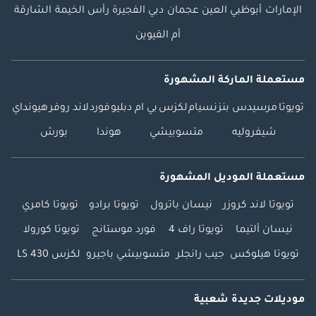
الإمارات
أبوظبي
العين
عجمان
دبي
الفجيرة
رأس الخيمة
الشارقة
أم القيوين
مستعملة الماركة المشهورة
تويوتا
مرسيدس بنز
نسيام
لكزس
بي ام دبليو
فورد
لاند روفر
هيونداي
شيفروليه
متسوبيشي
هوندا
بورش
مستعملة الموديل المشهورة
تويوتا لاند كروزر
نيسان باترول
تويوتا برادو
تويوتا كامري
نيسان ألتيما
تويوتا راف 4
فورد موستانج
تويوتا كورولا
تويوتا هيلوكس
جيب رانجلر
متسوبيشي باجيرو
لكزس LS 430
موديلات جديدة شعبية