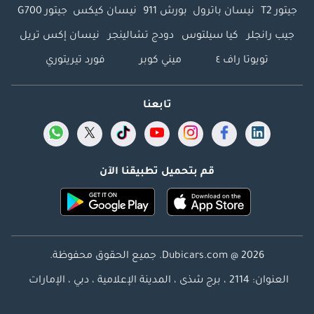
جيتور T2
نيسان باترول
بورش 911
نيسان كيكس
جيتور G700
جيب رانجلر
كيا سيلتوس
دودج تشالينجر
نيسان إكس تريل
تويوتا راف ٤
ميني كوبر
فورد تيريتوري
تابعنا
قم بتحميل تطبيقنا الآن
Dubicars.com @ 2026. جميع الحقوق محفوظة.
العنوان: 2114 ، برج شذى ، المدينة الإعلامية ، دبي ، الإمارات