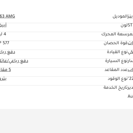
نز
الموديل
 63 AMG
S
لون
أبي
مر
سعة المحرك
4 ليتر
ات
قوة الحصان
577 HP
كي
نوع القيادة
دفع ربا
ار
نوع السيارة
دفع رباعي/عائل
عدد المقاعد
5 مقاعد
22
نوع الوقود
بتر
ير
تاريخ الخدمة