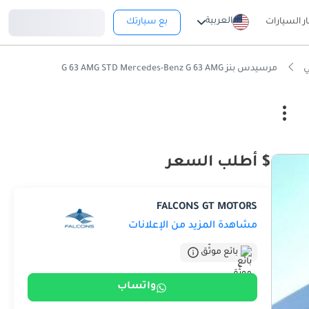
تسجيل دخول
العربية
ار السيارات
بع سيارتك
مرسيدس بنز G 63 AMG STD Mercedes-Benz G 63 AMG
$ أطلب السعر
FALCONS GT MOTORS
مشاهدة المزيد من الإعلانات
بائع موثّق
واتساب