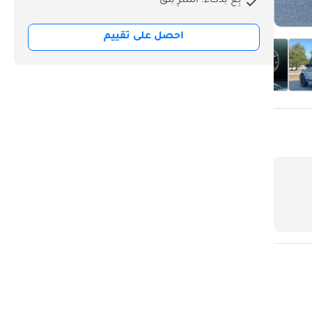
بِع بذكاء. اشترِ بثق
احصل على تقييم