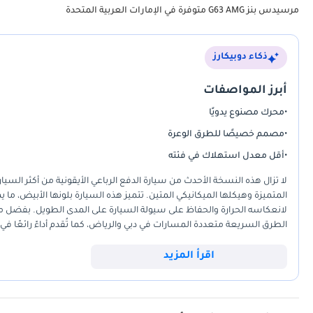
مرسيدس بنز G63 AMG متوفرة في الإمارات العربية المتحدة
ذكاء دوبيكارز
أبرز المواصفات
•
محرك مصنوع يدويًا
•
مصمم خصيصًا للطرق الوعرة
•
أقل معدل استهلاك في فئته
لا تزال هذه النسخة الأحدث من سيارة الدفع الرباعي الأيقونية من أكثر الس
المتميزة وهيكلها الميكانيكي المتين. تتميز هذه السيارة بلونها الأبيض، ما
الطرق السريعة متعددة المسارات في دبي والرياض، كما تُقدم أداءً رائعًا في ر
الفاخرة، إلا أن بساطتها الميكانيكية وتوفر قطع غيارها في جميع أنحاء الإمار
الأمد. بالنسبة للمشتري الذي يبحث عن طراز جديد كليًا يُعد استثمارًا عالي
اقرأ المزيد
بالنسبة للمالك الجديد في دول مجلس التعاون الخليجي هو توفرها الفوري، متج