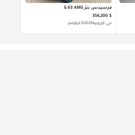
مرسيدس بنز G 63 AMG
$ 356,200
دبي
أوروبية
2023
0 كيلومتر