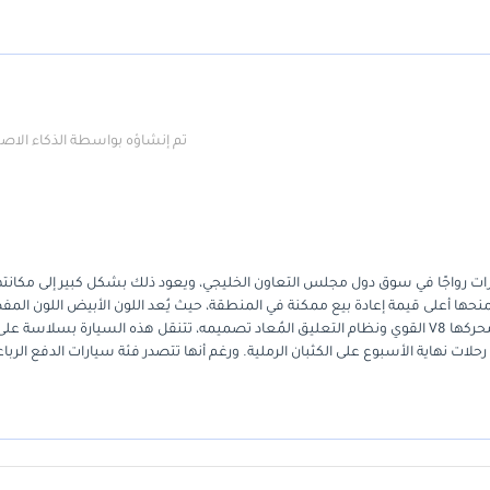
تم إنشاؤه بواسطة الذكاء الا
يارات رواجًا في سوق دول مجلس التعاون الخليجي، ويعود ذلك بشكل كبير إلى مكانته
 يمنحها أعلى قيمة إعادة بيع ممكنة في المنطقة، حيث يُعد اللون الأبيض اللون الم
لانعكاسه الحرارة والحفاظ على سيولة السيارة على المدى الطويل. بفضل محركها V8 القوي ونظام التعليق المُعاد تصميمه، تتنقل هذه السيارة بسلاسة عل
حلات نهاية الأسبوع على الكثبان الرملية. ورغم أنها تتصدر فئة سيارات الدفع الربا
ات العربية المتحدة والمملكة العربية السعودية يجعلها خيارًا عمليًا للغاية للاقتنا
 الأداء، تتفوق هذه السيارة بشكل ملحوظ على أي منافس. أهم ما يُميز هذه السيارة
اوزةً قوائم الانتظار الطويلة المعتادة لدى الوكلاء المعتمدين المحليين.