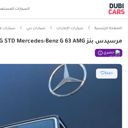
السيارات المستعم
الصفحة الرئيسية
سيارات الإمارات
سيارات دبي
سيارات م
مرسيدس بنز G 63 AMG STD Mercedes-Benz G 63 AMG
ذكاء دو
حصري
محرك مص
حفظ
مصمم خص
أقل معد