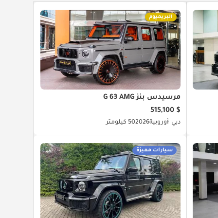
البريميوم
مرسيدس بنز G 63 AMG
$ 515,100
دبي
أوروبية
2026
50 كيلومتر
سيارات مميزة