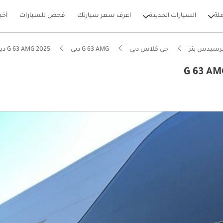
لة
السيارات الجديدة
اعرف سعر سيارتك
فحص للسيارات
أخب
رسيدس بنز
جي كلاس دبي
G 63 AMG دبي
G 63 AMG 2025 دبي
بيكارز
نوع يدويًا
يصًا للطرق الوعرة
ل استهلاك في فئته