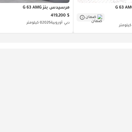
مرسيدس بنز G 63 AMG
$ 419,200
ضمان
دبي
أوروبية
2025
0 كيلومتر