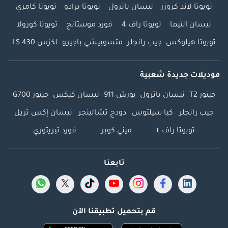
تويوتا لاند كروزر
نيسان باترول
تويوتا برادو
تويوتا كامري
نيسان ألتيما
تويوتا راف 4
فورد موستانج
تويوتا كورولا
تويوتا هيلوكس
جيب رانجلر
متسوبيشي باجيرو
لكزس LS 430
موديلات جديدة شعبية
جيتور T2
نيسان باترول
بورش 911
نيسان كيكس
جيتور G700
جيب رانجلر
كيا سيلتوس
دودج تشالينجر
نيسان إكس تريل
تويوتا راف ٤
ميني كوبر
فورد تيريتوري
تابعنا
قم بتحميل تطبيقنا الآن