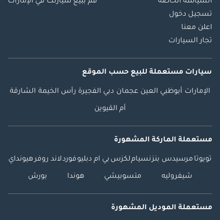
السياسة الخاصة
قم ببيع سيارتك في الإمارات
تسجيل دخول
اعلن معنا
تجار السيارات
سيارات مستعملة
للبيع
حسب الموقع
الإمارات
أبوظبي
العين
عجمان
دبي
الفجيرة
رأس الخيمة
الشارقة
أم القيوين
مستعملة الماركة المشهورة
تويوتا
مرسيدس بنز
نسيام
لكزس
بي ام دبليو
فورد
لاند روفر
هيونداي
شيفروليه
متسوبيشي
هوندا
بورش
مستعملة الموديل المشهورة