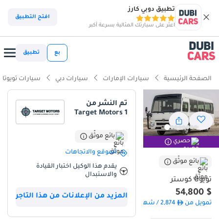
تطبيق دوبي كارز
ذكاء دوبي كارز
افتح التطبيق
اعثر على سيارتك المثالية بسرعة أكبر
ذكاء دوبيكارز
بع
تطبيق
أبرز المواصفات
الصفحة الرئيسية
سيارات الإمارات
سيارات دبي
سيارات تويوتا
سعة 7 مقاعد أو أكثر مع مقاعد الكابتن
تم النشر من
Target Motors 1
أقل معدل استهلاك في فئته
أكبر خزان وقود في فئته
بائع موثّق
حصري
الموقع والاتجاهات
ملخص
بائع موثّق
يقدم هذا الوكيل اختبار القيادة
والاستبدال
يمثل هذا الطراز الجديد لعام 2025 المعيار الأمثل للنقل التجاري والخاص
تويوتا كوستر
للمجموعات في دول مجلس التعاون الخليجي. وباعتباره طرازًا جديدًا كليًا،
$ 54,800
المزيد من الإعلانات من هذا التاجر
فإنه يوفر راحة البال بفضل انعدام التلف الناتج عن الاستخدام، إلى جانب
تمويل من
2,874
/ شهر
موثوقيته الأسطورية التي تجعله ركيزة أساسية لعمليات أساطيل النقل
الإقليمية. يُعد اللون الأبيض الخارجي الخيار الأمثل استراتيجيًا لمنطقة