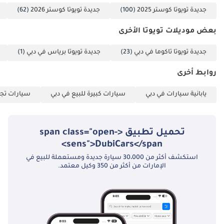
تُعدّ هذه الحافلة البيضاء التي تعمل بالبنزين، موديل 2025، الخيار الأمثل
جديدة تويوتا كوستر 2025
(100)
جديدة تويوتا كوستر 2026
(62)
لنقل المجموعات في دول مجلس التعاون الخليجي، إذ تتميز بأعلى قيمة
إعادة بيع وأقل تكاليف صيانة في فئتها. إنها الخيار الأمثل للشركات التي
بعض موديلات تويوتا الأخرى
تسعى لإضافة أسطول موثوق، أو للمشترين الأفراد الذين يبحثون عن
العلامة التجارية الأكثر ثقة في مجال نقل الركاب.
جديدة تويوتا تاكوما في دبي
(23)
جديدة تويوتا برياس في دبي
(1)
تم إنشاء هذه الإحصاءات بواسطة الذكاء الاصطناعي اعتماداً على بيانات
روابط أخرى
خبراء السوق. يُرجى دائماً فحص السيارة قبل الشراء.
يابانية سيارات في دبي
سيارات كبيرة للبيع في دبي
سيارات تجا
تحميل تطبيق <span class="open-
sens">DubiCars</span>
استكشف أكثر من 30،000 سيارة جديدة ومستعملة للبيع في
الإمارات من أكثر من 350 وكيل معتمد.