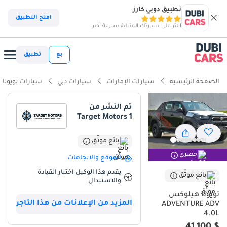
تطبيق دوبي كارز
ذكاء دوبي كارز
افتح التطبيق
اعثر على سيارتك المثالية بسرعة أكبر
ذكاء دوبيكارز
بع
تطبيق
أبرز المواصفات
الصفحة الرئيسية
سيارات الإمارات
سيارات دبي
سيارات تويوتا
مصمم خصيصًا للطرق الوعرة
تم النشر من
Target Motors 1
أقل معدل استهلاك في فئته
تصنيف السلامة 5 نجوم من NCAP
بائع موثّق
حصري
الموقع والاتجاهات
ملخص
يقدم هذا الوكيل اختبار القيادة
بائع موثّق
والاستبدال
تُمثل هذه الشاحنة من طراز هايلوكس 2025 المعيار الذهبي المطلق
للموثوقية والأداء في سوق دول مجلس التعاون الخليجي، إذ تجمع بين
تويوتا هيلوكس
المزيد من الإعلانات من هذا التاجر
بساطة التصميم الميكانيكي والقدرات الحديثة. وبفضل كونها من طراز
ADVENTURE ADV
4.0L
جديد تمامًا وحالتها الممتازة، فهي تتجنب التلف الناتج عن الاستخدام
المكثف الذي يُلاحظ عادةً في شاحنات العمل المستعملة في المنطقة.