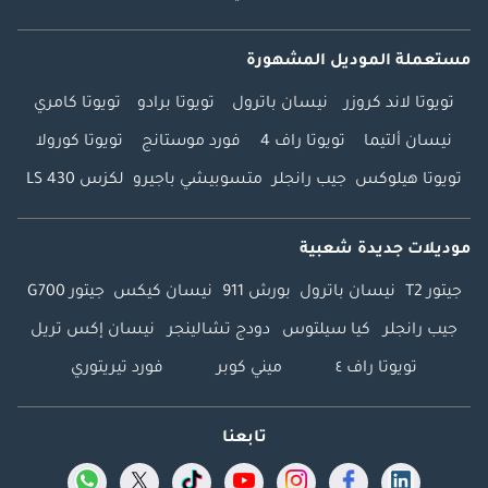
مستعملة الموديل المشهورة
تويوتا لاند كروزر
نيسان باترول
تويوتا برادو
تويوتا كامري
نيسان ألتيما
تويوتا راف 4
فورد موستانج
تويوتا كورولا
تويوتا هيلوكس
جيب رانجلر
متسوبيشي باجيرو
لكزس LS 430
موديلات جديدة شعبية
جيتور T2
نيسان باترول
بورش 911
نيسان كيكس
جيتور G700
جيب رانجلر
كيا سيلتوس
دودج تشالينجر
نيسان إكس تريل
تويوتا راف ٤
ميني كوبر
فورد تيريتوري
تابعنا