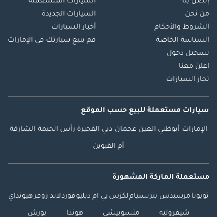
إتصل بنا
السيارات المستعملة
من نحن
السيارات الجديدة
الشروط والأحكام
أخبار السيارات
السياسة الخاصة
قم ببيع سيارتك في الإمارات
تسجيل دخول
اعلن معنا
تجار السيارات
سيارات مستعملة
للبيع
حسب الموقع
الإمارات
أبوظبي
العين
عجمان
دبي
الفجيرة
رأس الخيمة
الشارقة
أم القيوين
مستعملة الماركة المشهورة
تويوتا
مرسيدس بنز
نسيام
لكزس
بي ام دبليو
فورد
لاند روفر
هيونداي
شيفروليه
متسوبيشي
هوندا
بورش