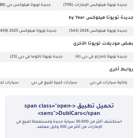
الأسطح الزلقة. يعمل الهيكل المُعزز كقفص حماية، بينما يمنح وضعية
جديدة تويوتا هيلوكس الإمارات
(1110)
جديدة تويوتا هيلوكس دبي
(1088)
الجلوس المرتفعة السائق رؤية شاملة للطريق، مما يُساعد على توقع
المخاطر مُبكرًا. تُضفي ميزات السلامة السلبية، مثل مثبتات مقاعد
جديدة تويوتا هيلوكس by Year
الأطفال ISOFIX، على الشاحنة طابعًا عائليًا عمليًا، بينما يضمن التصميم
المتين لصندوق الشحن ثبات الأحمال الثقيلة. بالمقارنة مع العديد من
جديدة تويوتا هيلوكس 2026
(543)
جديدة تويوتا هيلوكس 2025
(459)
الشاحنات الصغيرة ذات الأسعار المعقولة، تُقدم هايلكس حزمة سلامة
أكثر شمولًا تُلبي المعايير الدولية.
بعض موديلات تويوتا الأخرى
الخلاصة
جديدة تويوتا تاماراو في دبي
(4)
جديدة تويوتا تاكوما في دبي
(23)
تُعدّ سيارة تويوتا هايلكس V6 موديل 2025 ذات ناقل الحركة اليدوي الخيار
روابط أخرى
الأمثل للمشترين في دول مجلس التعاون الخليجي الذين يُقدّرون المتانة
الميكانيكية وقيمة إعادة البيع العالية. إنها فرصة نادرة لامتلاك أكثر
يابانية سيارات في دبي
سيارات كبيرة للبيع في دبي
سيارات تجا
مواصفات موثوقية من بين أكثر الشاحنات متانةً في العالم، بلون فاخر وحالة
ممتازة كأنها جديدة.
تم إنشاء هذه الإحصاءات بواسطة الذكاء الاصطناعي اعتماداً على بيانات
تحميل تطبيق <span class="open-
خبراء السوق. يُرجى دائماً فحص السيارة قبل الشراء.
sens">DubiCars</span>
استكشف أكثر من 30،000 سيارة جديدة ومستعملة للبيع في
الإمارات من أكثر من 350 وكيل معتمد.