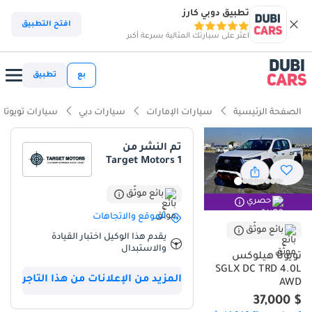
تطبيق دوبي كارز
ذكاء دوبي كارز
افتح التطبيق
اعثر على سيارتك المثالية بسرعة أكبر
ذكاء دوبيكارز
بع
تطبيق
أبرز المواصفات
الصفحة الرئيسية
سيارات الإمارات
سيارات دبي
سيارات تويوتا
مصمم خصيصًا للطرق الوعرة
تم النشر من
Target Motors 1
أقل معدل استهلاك في فئته
تصنيف السلامة 5 نجوم من NCAP
بائع موثّق
حصري
الموقع والاتجاهات
ملخص
بائع موثّق
يقدم هذا الوكيل اختبار القيادة
والاستبدال
تُمثل سيارة تويوتا هايلكس 2025 هذه المعيار الذهبي المطلق للموثوقية
تويوتا هيلوكس
وقيمة إعادة البيع في سوق دول مجلس التعاون الخليجي. تأتي بلونها
SGLX DC TRD 4.0L
المزيد من الإعلانات من هذا التاجر
الأبيض الخارجي المرغوب، وهي مثالية لمناخ المنطقة، وتحافظ على قيمتها
AWD
بشكل أفضل من معظم السيارات الأخرى على الطريق. يجمع محركها
$ 37,000
القوي V6 سعة 4.0 لتر وناقل الحركة الأوتوماتيكي السلس بين الأداء العالي