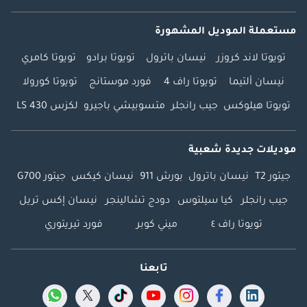
مستعملة الموديل المشهورة
تويوتا لاند كروزر
نيسان باترول
تويوتا برادو
تويوتا كامري
نيسان ألتيما
تويوتا راف 4
فورد موستانج
تويوتا كورولا
تويوتا هيلوكس
جيب رانجلر
متسوبيشي باجيرو
لكزس LS 430
موديلات جديدة شعبية
جيتور T2
نيسان باترول
بورش 911
نيسان كيكس
جيتور G700
جيب رانجلر
كيا سيلتوس
دودج تشالينجر
نيسان إكس تريل
تويوتا راف ٤
ميني كوبر
فورد تيريتوري
تابعنا