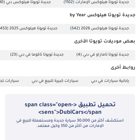
جديدة تويوتا هيلوكس الإمارات
(1102)
جديدة تويوتا هيلوكس دبي
(1080)
شبه جديدة في أوج كفاءتها وموثوقيتها.
تم إنشاء هذه الإحصاءات بواسطة الذكاء الاصطناعي اعتماداً على بيانات
جديدة تويوتا هيلوكس by Year
خبراء السوق. يُرجى دائماً فحص السيارة قبل الشراء.
جديدة تويوتا هيلوكس 2026
(542)
جديدة تويوتا هيلوكس 2025
(453)
بعض موديلات تويوتا الأخرى
جديدة تويوتا تاماراو في دبي
(4)
جديدة تويوتا تاكوما في دبي
(23)
روابط أخرى
يابانية سيارات في دبي
سيارات كبيرة للبيع في دبي
سيارات تجا
تحميل تطبيق <span class="open-
sens">DubiCars</span>
استكشف أكثر من 30،000 سيارة جديدة ومستعملة للبيع في
الإمارات من أكثر من 350 وكيل معتمد.