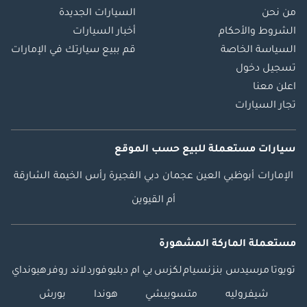
من نحن
السيارات الجديدة
الشروط والأحكام
أخبار السيارات
السياسة الخاصة
قم ببيع سيارتك في الإمارات
تسجيل دخول
اعلن معنا
تجار السيارات
سيارات مستعملة
للبيع
حسب الموقع
الإمارات
أبوظبي
العين
عجمان
دبي
الفجيرة
رأس الخيمة
الشارقة
أم القيوين
مستعملة الماركة المشهورة
تويوتا
مرسيدس بنز
نسيام
لكزس
بي ام دبليو
فورد
لاند روفر
هيونداي
شيفروليه
متسوبيشي
هوندا
بورش