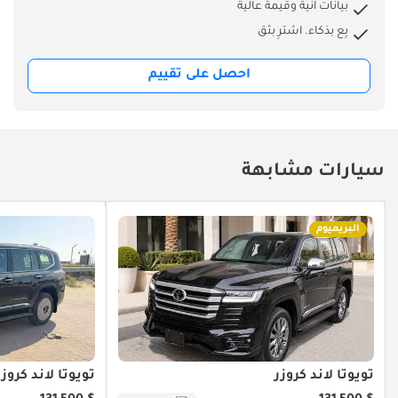
بيانات آنية وقيمة عالية
بِع بذكاء. اشترِ بثق
احصل على تقييم
سيارات مشابهة
البريميوم
تويوتا لاند كروزر
تويوتا لاند كروزر