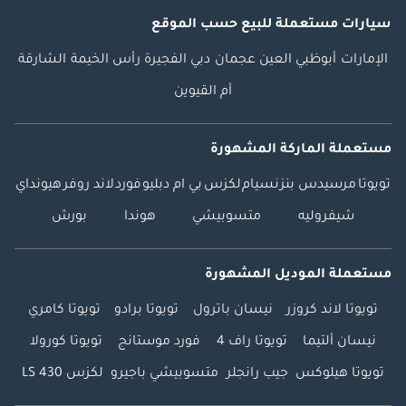
سيارات مستعملة
للبيع
حسب الموقع
الإمارات
أبوظبي
العين
عجمان
دبي
الفجيرة
رأس الخيمة
الشارقة
أم القيوين
مستعملة الماركة المشهورة
تويوتا
مرسيدس بنز
نسيام
لكزس
بي ام دبليو
فورد
لاند روفر
هيونداي
شيفروليه
متسوبيشي
هوندا
بورش
مستعملة الموديل المشهورة
تويوتا لاند كروزر
نيسان باترول
تويوتا برادو
تويوتا كامري
نيسان ألتيما
تويوتا راف 4
فورد موستانج
تويوتا كورولا
تويوتا هيلوكس
جيب رانجلر
متسوبيشي باجيرو
لكزس LS 430