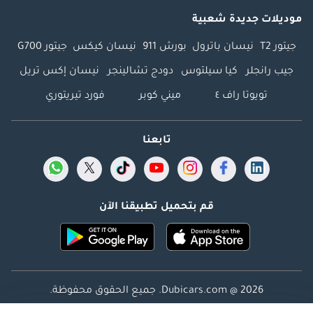
موديلات جديدة شعبية
جيتور T2
نيسان باترول
بورش 911
نيسان كيكس
جيتور G700
جيب رانجلر
كيا سيلتوس
دودج تشالينجر
نيسان إكس تريل
تويوتا راف ٤
ميني كوبر
فورد تيريتوري
تابعنا
قم بتحميل تطبيقنا الآن
Dubicars.com @ 2026. جميع الحقوق محفوظة.