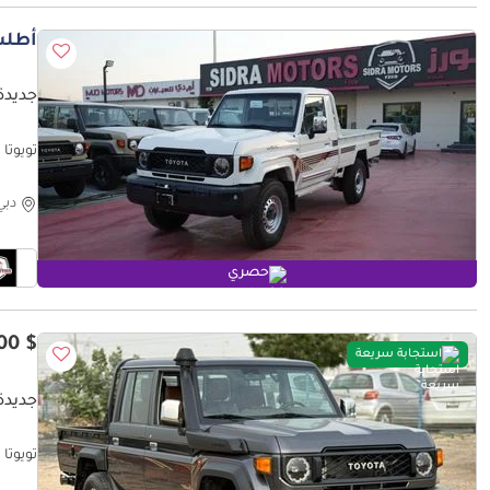
أطلب
جديدة 
-LOCK
دبي
حصري
$ 78,100
استجابة سريعة
جديدة 
تويوتا 