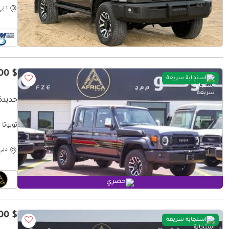
دبي
$ 75,300
استجابة سريعة
جديدة 
تويوتا لاند كروزر 
دبي
حصري
$ 72,600
استجابة سريعة