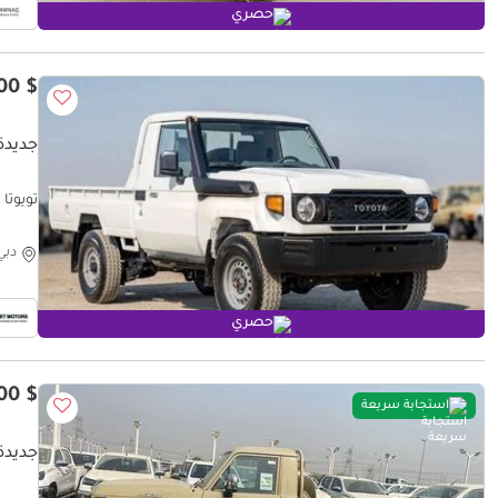
حصري
$ 47,900
جديدة 
تويوتا لاند كروزر
دبي
حصري
$ 62,200
استجابة سريعة
جديدة 