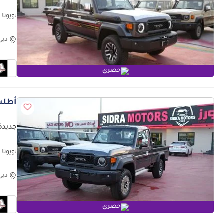
VERSARY
دبي
حصري
أطلب
جديدة 
PTION
دبي
حصري