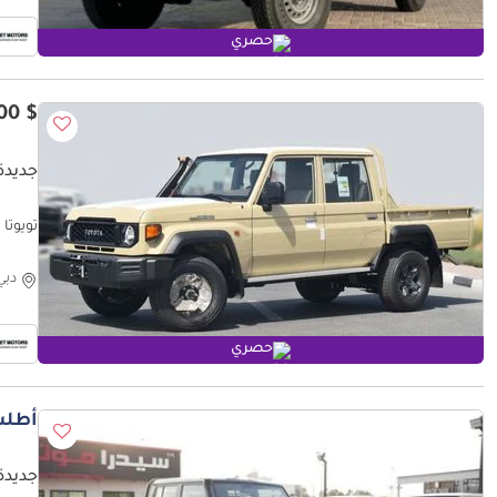
حصري
$ 52,100
جديدة 
تويوتا لاند ك
دبي
حصري
أطلب
جديدة 