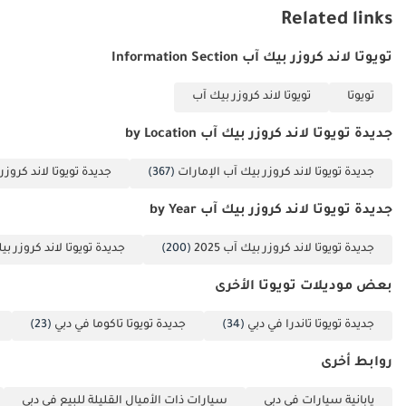
هذا هو الخيار الأمثل لمشتري السيارات في دول مجلس التعاون الخليجي
Related links
الذين يُقدّرون الموثوقية العالية وقيمة إعادة البيع القصوى على حساب
الميزات البراقة. وباعتبارها طرازًا جديدًا كليًا لعام 2025 بمواصفات دول
تويوتا لاند كروزر بيك آب Information Section
مجلس التعاون الخليجي وناقل حركة أوتوماتيكي، فإنها تُجسّد التوازن
المثالي بين الأداء العريق وسهولة القيادة العصرية.
تويوتا
تويوتا لاند كروزر بيك آب
تم إنشاء هذه الإحصاءات بواسطة الذكاء الاصطناعي اعتماداً على بيانات
خبراء السوق. يُرجى دائماً فحص السيارة قبل الشراء.
جديدة تويوتا لاند كروزر بيك آب by Location
جديدة تويوتا لاند كروزر بيك آب الإمارات
(367)
جديدة تويوتا لاند كروزر
جديدة تويوتا لاند كروزر بيك آب by Year
جديدة تويوتا لاند كروزر بيك آب 2025
(200)
جديدة تويوتا لاند كروزر بيك آ
بعض موديلات تويوتا الأخرى
جديدة تويوتا تاندرا في دبي
(34)
جديدة تويوتا تاكوما في دبي
(23)
روابط أخرى
يابانية سيارات في دبي
سيارات ذات الأميال القليلة للبيع في دبي