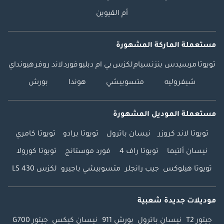
أم القيوين
مستعملة الماركة المشهورة
تويوتا
مرسيدس بنز
نسيام
لكزس
بي ام دبليو
فورد
لاند روفر
هيونداي
شيفروليه
متسوبيشي
هوندا
بورش
مستعملة الموديل المشهورة
تويوتا لاند كروزر
نيسان باترول
تويوتا برادو
تويوتا كامري
نيسان ألتيما
تويوتا راف 4
فورد موستانج
تويوتا كورولا
تويوتا هيلوكس
جيب رانجلر
متسوبيشي باجيرو
لكزس LS 430
موديلات جديدة شعبية
جيتور T2
نيسان باترول
بورش 911
نيسان كيكس
جيتور G700