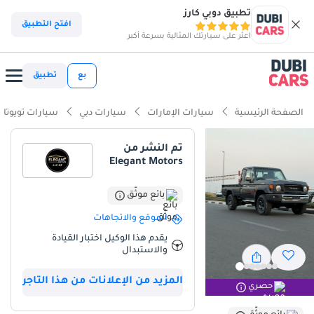
تطبيق دوبي كارز
ذكاء دوبي كارز
افتح التطبيق
اعثر على سيارتك المثالية بسرعة أكبر
ذكاء دوبيكارز
بع
تطبيق
أبرز المواصفات
الصفحة الرئيسية
سيارات الإمارات
سيارات دبي
سيارات تويوتا
مصمم خصيصًا للطرق الوعرة
تم النشر من
Elegant Motors
أقل معدل استهلاك في فئته
أعلى خلوص أرضي في فئته
بائع موثّق
الموقع والاتجاهات
ملخص
يقدم هذا الوكيل اختبار القيادة
والاستبدال
يمثل طراز 2025 هذا النسخة الأكثر تطوراً من سيارة صحراوية أسطورية،
حيث يتميز الآن بناقل حركة أوتوماتيكي سلس يجعله أكثر ملاءمة لحركة
المزيد من الإعلانات من هذا التاجر
المرور اليومية في دول مجلس التعاون الخليجي دون أن يفقد جوهره القوي.
حصري
وباعتباره طراز العام الحالي بمواصفات دول مجلس التعاون الخليجي، فإنه
يوفر أعلى مستوى من الثقة عند إعادة البيع، ويأتي مع ضمان محلي شامل