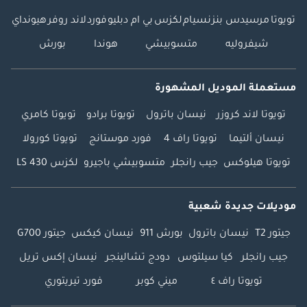
تويوتا
مرسيدس بنز
نسيام
لكزس
بي ام دبليو
فورد
لاند روفر
هيونداي
شيفروليه
متسوبيشي
هوندا
بورش
مستعملة الموديل المشهورة
تويوتا لاند كروزر
نيسان باترول
تويوتا برادو
تويوتا كامري
نيسان ألتيما
تويوتا راف 4
فورد موستانج
تويوتا كورولا
تويوتا هيلوكس
جيب رانجلر
متسوبيشي باجيرو
لكزس LS 430
موديلات جديدة شعبية
جيتور T2
نيسان باترول
بورش 911
نيسان كيكس
جيتور G700
جيب رانجلر
كيا سيلتوس
دودج تشالينجر
نيسان إكس تريل
تويوتا راف ٤
ميني كوبر
فورد تيريتوري