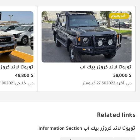
البريميوم
تويوتا لاند كروزر بيك آب
تويوتا لاند كروز
$ 48,800
$ 39,000
دبي
أخرى
2022
27.5K كيلومتر
دبي
خليجي
2021
17.9K كيلو
Related links
تويوتا لاند كروزر بيك آب Information Section