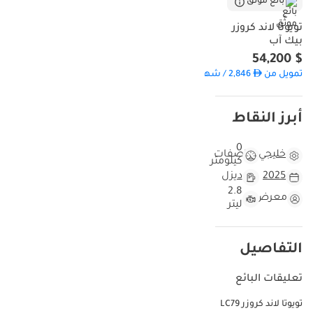
بائع موثّق
تويوتا لاند كروزر
بيك آب
$ 54,200
تمويل من
2,846
/ شهر
أبرز النقاط
0
خليجي
مواصفات
كيلومتر
2025
ديزل
2.8
معرض
ليتر
التفاصيل
تعليقات البائع
تويوتا لاند كروزر LC79