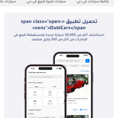
يابانية سيارات في دبي
سيارات كبيرة للبيع في دبي
سيارات عائل
"الأسعار قابلة للتغيير
حسب التوافر وظروف
السوق الحالية."
تحميل تطبيق <span class="open-
sens">DubiCars</span>
استكشف أكثر من 30،000 سيارة جديدة ومستعملة للبيع في
الإمارات من أكثر من 350 وكيل معتمد.