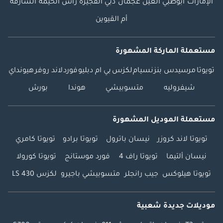
الإمارات
أبوظبي
العين
عجمان
دبي
الفجيرة
رأس الخيمة
الشارقة
أم القيوين
مستعملة الماركة المشهورة
تويوتا
مرسيدس بنز
نسيام
لكزس
بي ام دبليو
فورد
لاند روفر
هيونداي
شيفروليه
متسوبيشي
هوندا
بورش
مستعملة الموديل المشهورة
تويوتا لاند كروزر
نيسان باترول
تويوتا برادو
تويوتا كامري
نيسان ألتيما
تويوتا راف 4
فورد موستانج
تويوتا كورولا
تويوتا هيلوكس
جيب رانجلر
متسوبيشي باجيرو
لكزس LS 430
موديلات جديدة شعبية