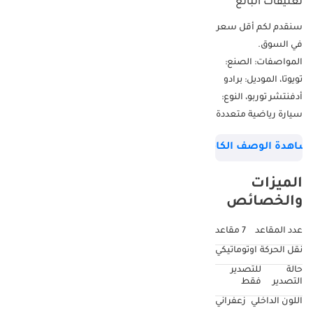
تعليقات البائع
سنقدم لكم أقل سعر
في السوق.
المواصفات: الصنع:
تويوتا، الموديل: برادو
أدفنتشر توربو، النوع:
سيارة رياضية متعددة
الاستخدامات/كروس
شاهدة الوصف الكامل
أوفر، المحرك: 2.8 لتر،
الوقود: ديزل، رمز
الميزات
السيارة: PADVH1.
والخصائص
اسمي محمد نعمان،
ويسعدني
عدد المقاعد
7 مقاعد
مساعدتكم. لمزيد من
نقل الحركة
اوتوماتيكي
التفاصيل، يرجى
حالة
للتصدير
الاتصال بنا أو
التصدير
فقط
مراسلتنا عبر واتساب.
اللون الداخلي
زعفراني
شركة إس كي موتورز