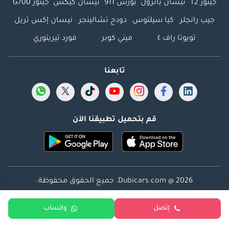
جيتور T2
نيسان باترول
بورش 911
نيسان كيكس
جيتور G700
جيب رانجلر
كيا سيلتوس
دودج تشالينجر
نيسان إكس تريل
تويوتا راف ٤
ميني كوبر
فورد تيريتوري
تابعنا
قم بتحميل تطبيقنا الآن
Dubicars.com @ 2026. جميع الحقوق محفوظة.
العنوان: 2114 ، برج شذى ، المدينة الإعلامية ، دبي ، الإمارات
إتصل
واتساب