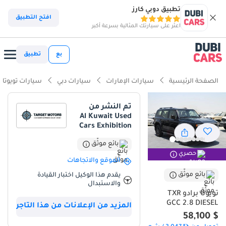
تطبيق دوبي كارز
ذكاء دوبي كارز
افتح التطبيق
اعثر على سيارتك المثالية بسرعة أكبر
ذكاء دوبيكارز
بع
تطبيق
أبرز المواصفات
الصفحة الرئيسية
سيارات الإمارات
سيارات دبي
سيارات تويوتا
مؤهلة فعلياً للسير على الطرق الوعرة
تم النشر من
Al Kuwait Used
أقل نسبة انخفاض في القيمة في الفئة
Cars Exhibition
أوسع مساحة للأرجل الخلفية في الفئة
بائع موثّق
حصري
الموقع والاتجاهات
ملخص
بائع موثّق
يقدم هذا الوكيل اختبار القيادة
تمثل تويوتا Prado موديل 2025 في نسختها الجديدة كلياً قمة الاعتمادية
والاستبدال
التي يبحث عنها المشتري في الخليج، خاصة مع محرك الديزل سعة 2.8 لتر
تويوتا برادو TXR
الذي يجمع بين العزم القوي والاقتصاد الممتاز في استهلاك الوقود. تأتي
GCC 2.8 DIESEL
المزيد من الإعلانات من هذا التاجر
فئة TXR بتجهيزات متوازنة تجعلها الخيار الأمثل للعائلات التي ترغب في
$ 58,100
سيارة تجمع بين الفخامة اليومية والقدرة العالية على خوض المغامرات