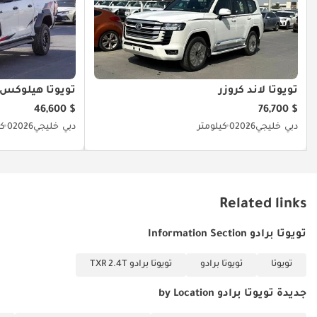
عملية، قوية، وذات قيمة سوقية ثابتة؛ شراء Prado 2025 بمحرك ديزل وفئة
TXR هو استثمار مضمون يجمع بين راحة البال والأداء العالي لسنوات
طويلة.
تم إنشاء هذه الإحصاءات بواسطة الذكاء الاصطناعي اعتماداً على بيانات
خبراء السوق. يُرجى دائماً فحص السيارة قبل الشراء.
تويوتا لاند كروزر
تويوتا هيلوكس
$ 46,600
$ 76,700
دبي
خليجي
2026
0 كيلومتر
دبي
خليجي
2026
0 كيلومتر
Related links
تويوتا برادو Information Section
تويوتا
تويوتا برادو
تويوتا برادو TXR 2.4T
جديدة تويوتا برادو by Location