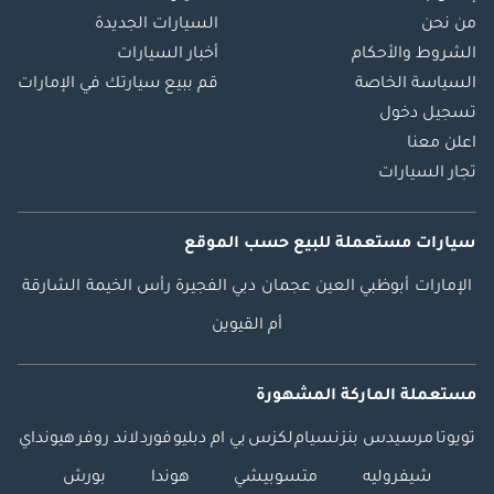
من نحن
السيارات الجديدة
الشروط والأحكام
أخبار السيارات
السياسة الخاصة
قم ببيع سيارتك في الإمارات
تسجيل دخول
اعلن معنا
تجار السيارات
سيارات مستعملة
للبيع
حسب الموقع
الإمارات
أبوظبي
العين
عجمان
دبي
الفجيرة
رأس الخيمة
الشارقة
أم القيوين
مستعملة الماركة المشهورة
تويوتا
مرسيدس بنز
نسيام
لكزس
بي ام دبليو
فورد
لاند روفر
هيونداي
شيفروليه
متسوبيشي
هوندا
بورش