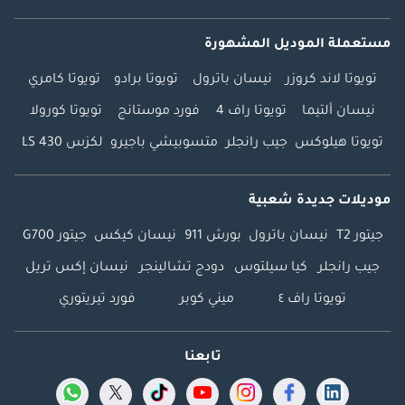
مستعملة الموديل المشهورة
تويوتا لاند كروزر
نيسان باترول
تويوتا برادو
تويوتا كامري
نيسان ألتيما
تويوتا راف 4
فورد موستانج
تويوتا كورولا
تويوتا هيلوكس
جيب رانجلر
متسوبيشي باجيرو
لكزس LS 430
موديلات جديدة شعبية
جيتور T2
نيسان باترول
بورش 911
نيسان كيكس
جيتور G700
جيب رانجلر
كيا سيلتوس
دودج تشالينجر
نيسان إكس تريل
تويوتا راف ٤
ميني كوبر
فورد تيريتوري
تابعنا