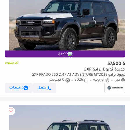
حصري
البريميوم
$ 57,500
جديدة تويوتا برادو GXR
تويوتا برادو GXR PRADO 250 2.4P AT ADVENTURE MY2025
دبي
أوروبية
2026
0 كيلومتر
إتصل
واتساب