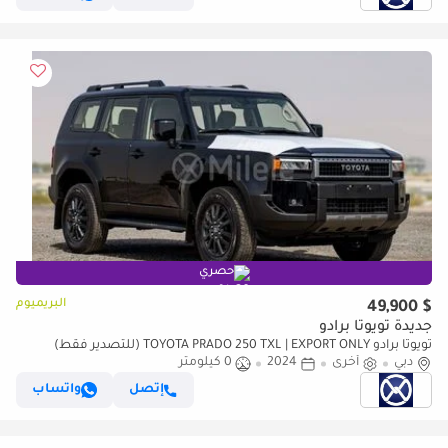
حصري
البريميوم
$ 49,900
جديدة تويوتا برادو
تويوتا برادو TOYOTA PRADO 250 TXL | EXPORT ONLY (للتصدير فقط)
دبي
أخرى
2024
0 كيلومتر
إتصل
واتساب