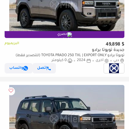
حصري
البريميوم
$ 49,898
جديدة تويوتا برادو
تويوتا برادو TOYOTA PRADO 250 TXL | EXPORT ONLY (للتصدير فقط)
دبي
أخرى
2024
0 كيلومتر
إتصل
واتساب