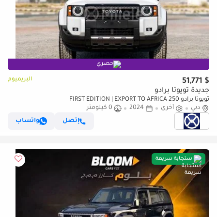
حصري
البريميوم
$ 51,771
جديدة تويوتا برادو
تويوتا برادو 250 FIRST EDITION | EXPORT TO AFRICA
دبي
أخرى
2024
0 كيلومتر
إتصل
واتساب
استجابة سريعة