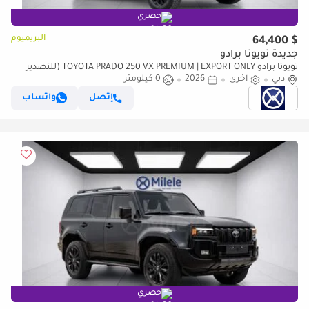
حصري
البريميوم
$ 64,400
جديدة تويوتا برادو
تويوتا برادو TOYOTA PRADO 250 VX PREMIUM | EXPORT ONLY (للتصدير
فقط)
دبي
أخرى
2026
0 كيلومتر
إتصل
واتساب
حصري