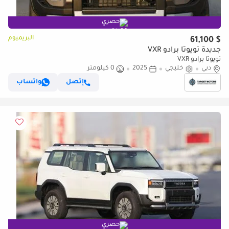
حصري
البريميوم
$ 61,100
جديدة تويوتا برادو VXR
تويوتا برادو VXR
دبي
خليجي
2025
0 كيلومتر
إتصل
واتساب
حصري