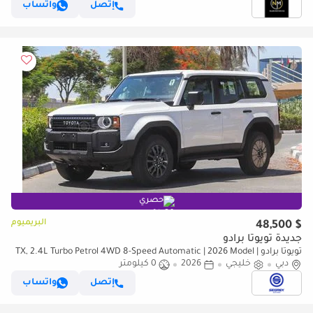
إتصل
واتساب
حصري
البريميوم
$ 48,500
جديدة تويوتا برادو
تويوتا برادو TX, 2.4L Turbo Petrol 4WD 8-Speed Automatic | 2026 Model |
دبي
For Export
خليجي
2026
0 كيلومتر
إتصل
واتساب