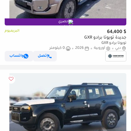
حصري
البريميوم
$ 64,400
جديدة تويوتا برادو GXR
تويوتا برادو GXR
دبي
أوروبية
2026
0 كيلومتر
إتصل
واتساب