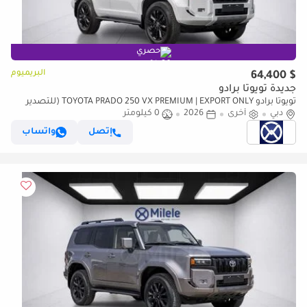
حصري
البريميوم
$ 64,400
جديدة تويوتا برادو
تويوتا برادو TOYOTA PRADO 250 VX PREMIUM | EXPORT ONLY (للتصدير
فقط)
دبي
أخرى
2026
0 كيلومتر
إتصل
واتساب