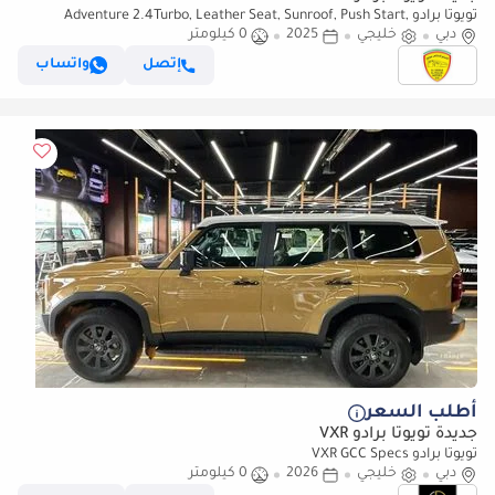
تويوتا برادو Adventure 2.4Turbo, Leather Seat, Sunroof, Push Start,
دبي
خليجي
Memory seat, Model 2025
2025
0 كيلومتر
إتصل
واتساب
أطلب السعر
جديدة تويوتا برادو VXR
تويوتا برادو VXR GCC Specs
دبي
خليجي
2026
0 كيلومتر