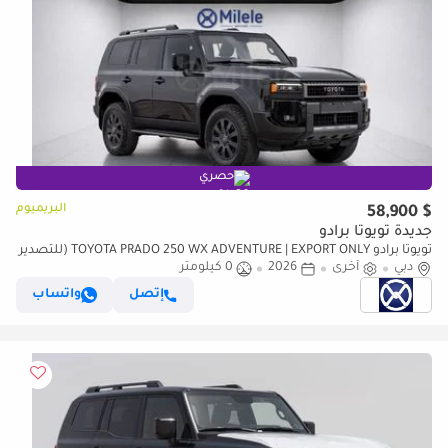
حصري
البريميوم
$ 58,900
جديدة تويوتا برادو
تويوتا برادو TOYOTA PRADO 250 WX ADVENTURE | EXPORT ONLY (للتصدير
فقط)
دبي
أخرى
2026
0 كيلومتر
إتصل
واتساب