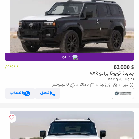
حصري
البريميوم
$ 63,000
جديدة تويوتا برادو VXR
تويوتا برادو VXR
دبي
أوروبية
2026
0 كيلومتر
إتصل
واتساب