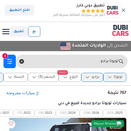
تطبيق دوبي كارز
افتح التطبيق
اعثر على سيارتك المثالية بسرعة أكبر
بع
تطبيق
الشحن إلى
الولايات المتحدة
3
تويوتا برادو
جديدة
تويوتا
برادو
النوع
السعر ($)
السنة
767 نتيجة
سيارات تويوتا برادو جديدة للبيع في دبي
9)
2021
(15)
2022
(18)
2023
(102)
2024
(298)
2026
(323)
2025
استجابة سريعة