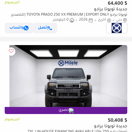
البريميوم
$ 64,400
جديدة تويوتا برادو
تويوتا برادو TOYOTA PRADO 250 VX PREMIUM | EXPORT ONLY (للتصدير
فقط)
دبي
أخرى
2026
0 كيلومتر
إتصل
واتساب
حصري
البريميوم
$ 50,408
جديدة تويوتا برادو