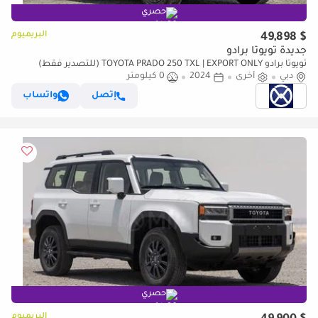
حصري
البريميوم
$ 49,898
جديدة تويوتا برادو
تويوتا برادو TOYOTA PRADO 250 TXL | EXPORT ONLY (للتصدير فقط)
دبي
أخرى
2024
0 كيلومتر
إتصل
واتساب
حصري
البريميوم