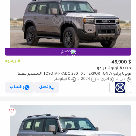
حصري
البريميوم
$ 49,900
جديدة تويوتا برادو
تويوتا برادو TOYOTA PRADO 250 TXL | EXPORT ONLY (للتصدير فقط)
دبي
أخرى
2024
0 كيلومتر
إتصل
واتساب