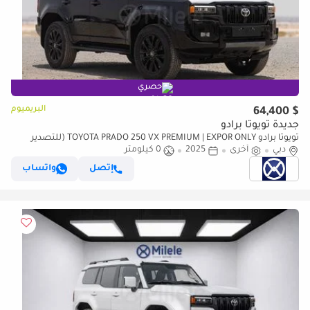
حصري
البريميوم
$ 64,400
جديدة تويوتا برادو
تويوتا برادو TOYOTA PRADO 250 VX PREMIUM | EXPOR ONLY (للتصدير
فقط)
دبي
أخرى
2025
0 كيلومتر
إتصل
واتساب