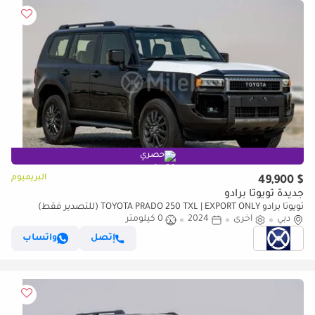
حصري
البريميوم
$ 49,900
جديدة تويوتا برادو
تويوتا برادو TOYOTA PRADO 250 TXL | EXPORT ONLY (للتصدير فقط)
دبي
أخرى
2024
0 كيلومتر
إتصل
واتساب