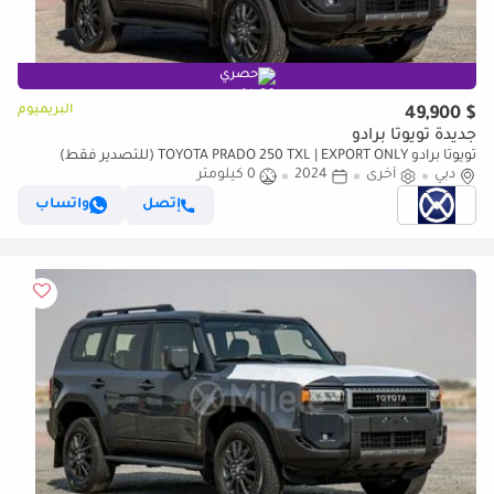
حصري
البريميوم
$ 49,900
جديدة تويوتا برادو
تويوتا برادو TOYOTA PRADO 250 TXL | EXPORT ONLY (للتصدير فقط)
دبي
أخرى
2024
0 كيلومتر
إتصل
واتساب