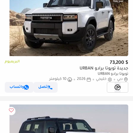
البريميوم
$ 73,200
جديدة تويوتا برادو URBAN
تويوتا برادو URBAN
دبي
خليجي
2026
10 كيلومتر
إتصل
واتساب