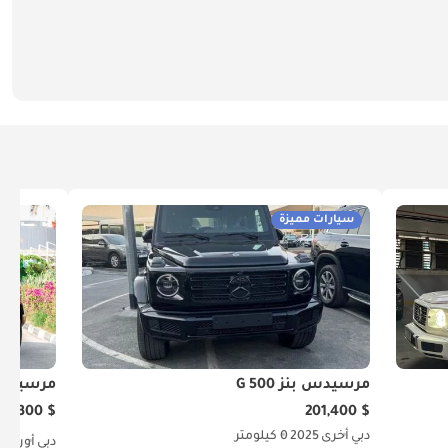
سيارات مميزة
مرسيدس بنز G 500
مرسيدس بنز G
$ 160,300
$ 201,400
دبي
أخرى
2025
0 كيلومتر
دبي
أوروبية