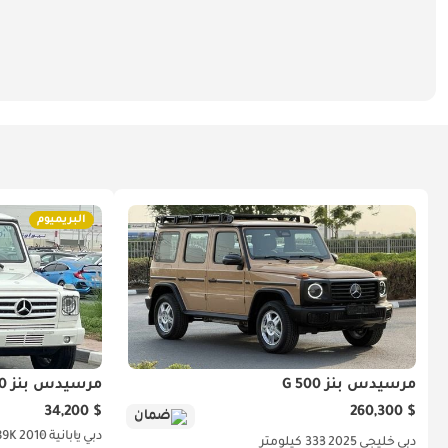
البريميوم
مرسيدس بنز G 500
مرسيدس بنز G 500
$ 34,200
$ 260,300
ضمان
دبي
يابانية
2010
89K كيلوم
دبي
خليجي
2025
333 كيلومتر