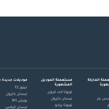
لة الماركة
مستعملة الموديل
موديلات جديدة 
هورة
المشهورة
جيتور T2
تويوتا لاند كروزر
نيسان باترول
س بنز
نيسان باترول
بورش 911
تويوتا برادو
نيسان كيكس