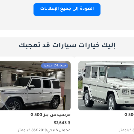
العودة إلى جميع الإعلانات
إليك خيارات سيارات قد تعجبك
سيارات مميزة
مرسيدس بنز G 500
$ 92,643
تر
عجمان
خليجي
2019
86K كيلومتر