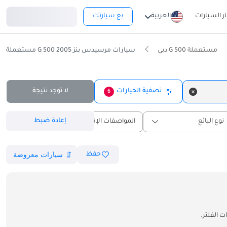
تسجيل دخول
ار السيارات
العربية
بع سيارتك
مستعملة G 500 دبي
سيارات مرسيدس بنز G 500 2005 مستعملة للبيع في دبي
تصفية الخيارات
لا توجد نتيجة
6
إعادة ضبط
نوع البائع
المواصفات الإقليمية
حفظ
 الفلتر.