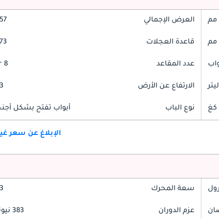
العرض الإجمالي
2057
قاعدة العجلات
3073
عدد المقاعد
8 Seater
الارتفاع عن الأرض
03
نوع الباب
أبواب تفتح بشكل أجنحة
الإبلاغ عن سعر غ
رول
سعة المحرك
5.3
عزم الدوران
383 نيوتن-متر