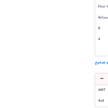
Four 
8
4
ير صحيح
AMT
4x4