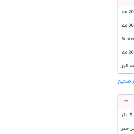
 مم
 مم
2 مم
 الوز
ير صحيح
 ليتر