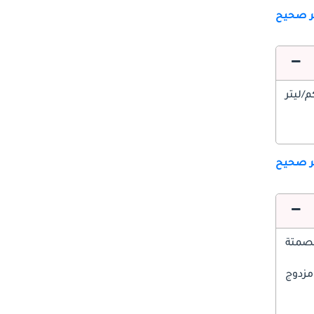
ير صحيح
ير صحيح
صمتة
مزدوج