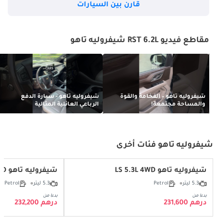
قارن بين السيارات
مقاطع فيديو RST 6.2L شيفروليه تاهو
شيفروليه تاهو – الفخامة والقوة
شيفروليه تاهو - سيارة الدفع
والمساحة مجتمعة!
الرباعي العائلية المثالية
شيفروليه تاهو فئات أخرى
شيفروليه تاهو LS 5.3L 4WD
شيفروليه تاهو LT 5.3L 4WD
5.3 ليتر
Petrol
5.3 ليتر
Petrol
بدءا من
بدءا من
درهم 231,600
درهم 232,200