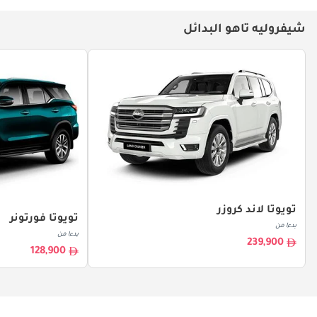
شيفروليه تاهو البدائل
تويوتا لاند كروزر
تويوتا فورتونر
بدءا من
بدءا من
239,900
128,900