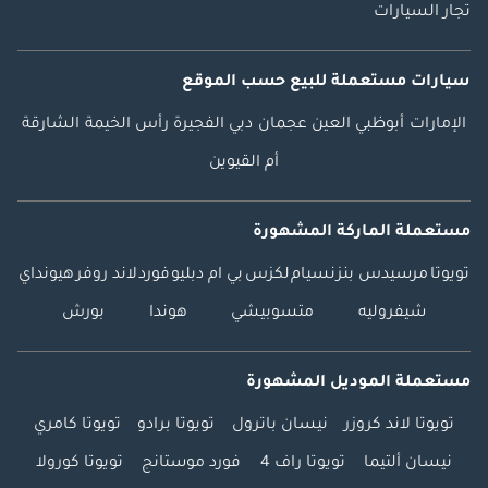
تجار السيارات
سيارات مستعملة
للبيع
حسب الموقع
الإمارات
أبوظبي
العين
عجمان
دبي
الفجيرة
رأس الخيمة
الشارقة
أم القيوين
مستعملة الماركة المشهورة
تويوتا
مرسيدس بنز
نسيام
لكزس
بي ام دبليو
فورد
لاند روفر
هيونداي
شيفروليه
متسوبيشي
هوندا
بورش
مستعملة الموديل المشهورة
تويوتا لاند كروزر
نيسان باترول
تويوتا برادو
تويوتا كامري
نيسان ألتيما
تويوتا راف 4
فورد موستانج
تويوتا كورولا