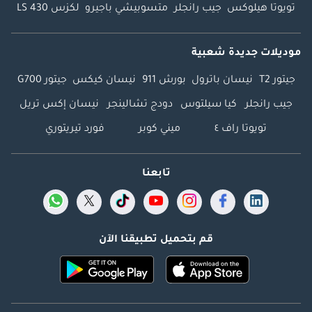
تويوتا هيلوكس
جيب رانجلر
متسوبيشي باجيرو
لكزس LS 430
موديلات جديدة شعبية
جيتور T2
نيسان باترول
بورش 911
نيسان كيكس
جيتور G700
جيب رانجلر
كيا سيلتوس
دودج تشالينجر
نيسان إكس تريل
تويوتا راف ٤
ميني كوبر
فورد تيريتوري
تابعنا
قم بتحميل تطبيقنا الآن