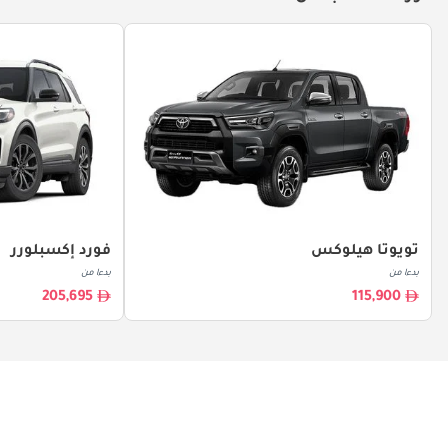
تويوتا هيلوكس
فورد إكسبلورر
بدءا من
بدءا من
205,695
115,900