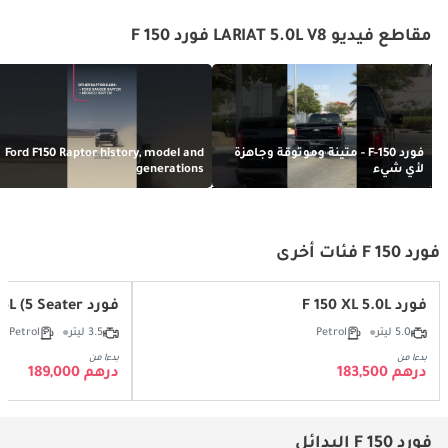
مقاطع فيديو LARIAT 5.0L V8 فورد F 150
فورد F-150 - متينة وموثوقة وجاهزة
Ford F150 Raptor history, model and
لأي شيء
generations
فورد F 150 فئات أخرى
فورد F 150 XL 5.0L
فورد F 150 XLT 3.5L (5 Seater)
5.0 ليتر
Petrol
3.5 ليتر
Petrol
بدءا من
بدءا من
درهم 183,500
درهم 189,000
فورد F 150 البدائل