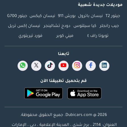
موديلات جديدة شعبية
جيتور T2
نيسان باترول
بورش 911
نيسان كيكس
جيتور G700
جيب رانجلر
كيا سيلتوس
دودج تشالينجر
نيسان إكس تريل
تويوتا راف ٤
ميني كوبر
فورد تيريتوري
تابعنا
قم بتحميل تطبيقنا الآن
Dubicars.com @ 2026. جميع الحقوق محفوظة.
العنوان: 2114 ، برج شذى ، المدينة الإعلامية ، دبي ، الإمارات