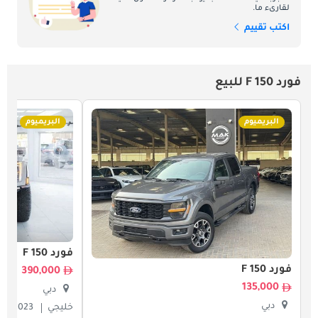
لقارىء ما.
اكتب تقييم
فورد F 150 للبيع
البريميوم
البريميوم
فورد F 150
فورد F 150
390,000
135,000
دبي
دبي
خليجي
2023