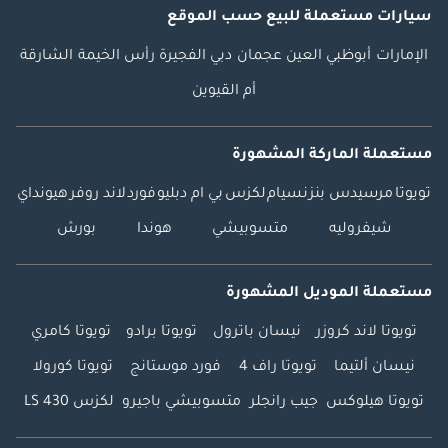
سيارات مستعملة
للبيع
حسب الموقع
الإمارات
أبوظبي
العين
عجمان
دبي
الفجيرة
رأس الخيمة
الشارقة
أم القيوين
مستعملة الماركة المشهورة
تويوتا
مرسيدس بنز
نسيام
لكزس
بي ام دبليو
فورد
لاند روفر
هيونداي
شيفروليه
متسوبيشي
هوندا
بورش
مستعملة الموديل المشهورة
تويوتا لاند كروزر
نيسان باترول
تويوتا برادو
تويوتا كامري
نيسان ألتيما
تويوتا راف 4
فورد موستانج
تويوتا كورولا
تويوتا هيلوكس
جيب رانجلر
متسوبيشي باجيرو
لكزس LS 430