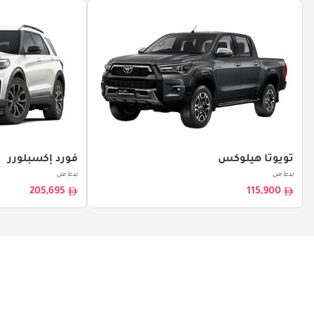
تويوتا هيلوكس
فورد إكسبلورر
بدءا من
بدءا من
205,695
115,900