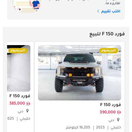
لقارىء ما.
اكتب تقييم
فورد F 150 للبيع
البريميوم
البريميوم
فورد F 150
385,000
فورد F 150
دبي
390,000
خليجي
2025
دبي
خليجي
2023
16,205 كيلومتر