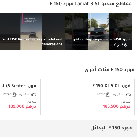
مقاطع فيديو Lariat 3.5L فورد F 150
فورد F-150 - متينة وموثوقة وجاهزة
Ford F150 Raptor history, model and
لأي شيء
generations
فورد F 150 فئات أخرى
فورد F 150 XL 5.0L
فورد F 150 XLT 3.5L (5 Seater)
5.0 ليتر
Petrol
3.5 ليتر
Petrol
بدءا من
بدءا من
درهم 183,500
درهم 189,000
فورد F 150 البدائل