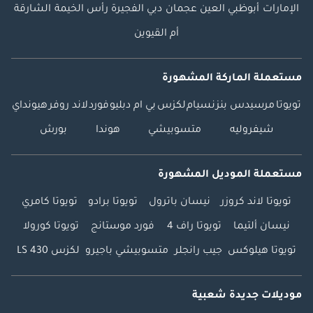
الإمارات
أبوظبي
العين
عجمان
دبي
الفجيرة
رأس الخيمة
الشارقة
أم القيوين
مستعملة الماركة المشهورة
تويوتا
مرسيدس بنز
نسيام
لكزس
بي ام دبليو
فورد
لاند روفر
هيونداي
شيفروليه
متسوبيشي
هوندا
بورش
مستعملة الموديل المشهورة
تويوتا لاند كروزر
نيسان باترول
تويوتا برادو
تويوتا كامري
نيسان ألتيما
تويوتا راف 4
فورد موستانج
تويوتا كورولا
تويوتا هيلوكس
جيب رانجلر
متسوبيشي باجيرو
لكزس LS 430
موديلات جديدة شعبية