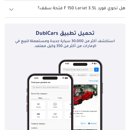
نظام الدفع في فورد F 150 Four Wheel Drive Lariat 3.5L.
هل تحوي فورد F 150 Lariat 3.5L فتحة سقف؟
نعم توفر فورد F 150 Lariat 3.5L فتحة السقف كخيار.
تحميل تطبيق
DubiCars
استكشف أكثر من 30،000 سيارة جديدة ومستعملة للبيع في
الإمارات من أكثر من 350 وكيل معتمد.