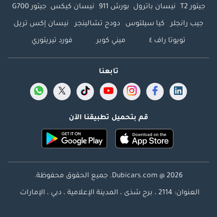
جيتور T2
نيسان باترول
بورش 911
نيسان كيكس
جيتور G700
جيب رانجلر
كيا سيلتوس
دودج تشالينجر
نيسان إكس تريل
تويوتا راف ٤
ميني كوبر
فورد تيريتوري
تابعنا
قم بتحميل تطبيقنا الآن
Dubicars.com @ 2026. جميع الحقوق محفوظة.
العنوان: 2114 ، برج شذى ، المدينة الإعلامية ، دبي ، الإمارات