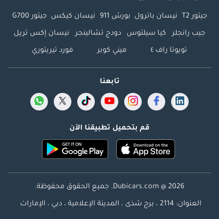
جيتور T2
نيسان باترول
بورش 911
نيسان كيكس
جيتور G700
جيب رانجلر
كيا سيلتوس
دودج تشالينجر
نيسان إكس تريل
تويوتا راف ٤
ميني كوبر
فورد تيريتوري
تابعنا
قم بتحميل تطبيقنا الآن
Dubicars.com @ 2026. جميع الحقوق محفوظة.
العنوان: 2114 ، برج شذى ، المدينة الإعلامية ، دبي ، الإمارات