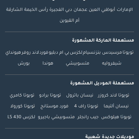
الإمارات
أبوظبي
العين
عجمان
دبي
الفجيرة
رأس الخيمة
الشارقة
أم القيوين
مستعملة الماركة المشهورة
تويوتا
مرسيدس بنز
نسيام
لكزس
بي ام دبليو
فورد
لاند روفر
هيونداي
شيفروليه
متسوبيشي
هوندا
بورش
مستعملة الموديل المشهورة
تويوتا لاند كروزر
نيسان باترول
تويوتا برادو
تويوتا كامري
نيسان ألتيما
تويوتا راف 4
فورد موستانج
تويوتا كورولا
تويوتا هيلوكس
جيب رانجلر
متسوبيشي باجيرو
لكزس LS 430
موديلات جديدة شعبية