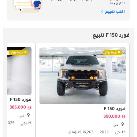
لقارىء ما.
اكتب تقييم
فورد F 150 للبيع
البريميوم
البريميوم
فورد F 150
385,000
فورد F 150
دبي
390,000
خليجي
2025
دبي
خليجي
2023
16,205 كيلومتر