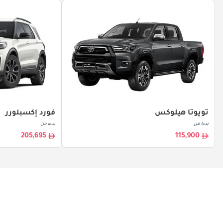
تويوتا هيلوكس
فورد إكسبلورر
بدءا من
بدءا من
205,695
115,900