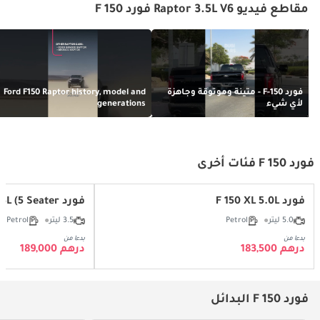
مقاطع فيديو Raptor 3.5L V6 فورد F 150
فورد F-150 - متينة وموثوقة وجاهزة
Ford F150 Raptor history, model and
لأي شيء
generations
فورد F 150 فئات أخرى
فورد F 150 XL 5.0L
فورد F 150 XLT 3.5L (5 Seater)
5.0 ليتر
Petrol
3.5 ليتر
Petrol
بدءا من
بدءا من
درهم 183,500
درهم 189,000
فورد F 150 البدائل