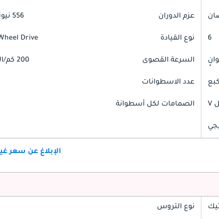
عزم الدوران
556 نيوتن-متر
6
نوع القيادة
Wheel Drive
السرعة القصوى
200 كم/الساعة
عدد الاسطوانات
V
الصمامات لكل أسطوانة
جي
الإبلاغ عن سعر غ
تيك
نوع التروس