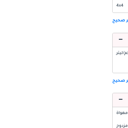
4x4
ير صحيح
ير صحيح
مهواة
مزدوج