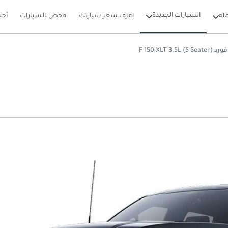
السيارات الجديدة
لة
اعرف سعر سيارتك
فحص للسيارات
أخب
فورد F 150 XLT 3.5L (5 Seater)