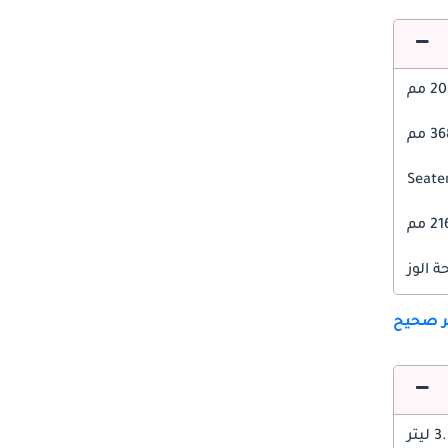
 مم
 مم
2 مم
 الوز
ير صحيح
 ليتر