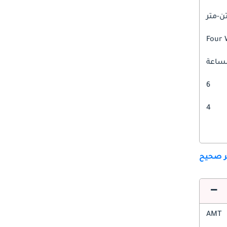
Four 
6
4
ير صحيح
AMT