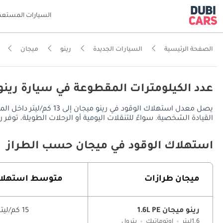
السيارات المستعم
الصفحة الرئيسية
السيارات الجديدة
رينو
ميجان
عدد الكيلومترات المقطوعة في سيارة رينو
القيادة الشخصية. سواءً للتنقلات اليومية أو الرحلات الطويلة، توفر رينو ميجان مدى قيادة يُقدر بـ 650 كم في المدينة، ويصل إلى 
استهلاك الوقود في ميجان حسب الطراز
ميجان طرازات
متوسط ​​استهلا
رينو ميجان 1.6L PE
15 كم/ليتر
1.6ليتر
اوتوماتيك
بترول