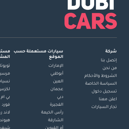
شركة
سيارات مستعملة
حسب
مستعم
الموقع
المش
إتصل بنا
الإمارات
تويوتا
من نحن
أبوظبي
مرسيد
الشروط والأحكام
العين
نسيام
السياسة الخاصة
عجمان
لكزس
تسجيل دخول
دبي
بي ام 
اعلن معنا
الفجيرة
فورد
تجار السيارات
رأس الخيمة
لاند ر
الشارقة
هيوند
أم القيوين
شيفرو