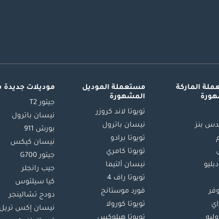
لة الماركة
مستعملة الموديل
موديلات جديدة 
هورة
المشهورة
جيتور T2
تويوتا لاند كروزر
نيسان باترول
س بنز
نيسان باترول
بورش 911
تويوتا برادو
نيسان كيكس
تويوتا كامري
جيتور G700
دبليو
نيسان ألتيما
جيب رانجلر
تويوتا راف 4
كيا سيلتوس
وفر
فورد موستانج
دودج تشالينجر
اي
تويوتا كورولا
نيسان إكس تريل
ليه
تويوتا هيلوكس