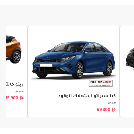
رينو كابتور
بدءا من
كيا سيراتو استهلاك الوقود
15,900
بدءا من
69,300