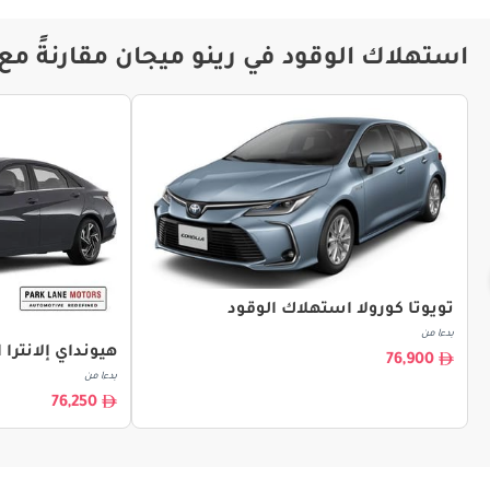
استهلاك الوقود في رينو ميجان مقارنةً مع
تويوتا كورولا استهلاك الوقود
بدءا من
هيونداي إلانترا
76,900
بدءا من
76,250