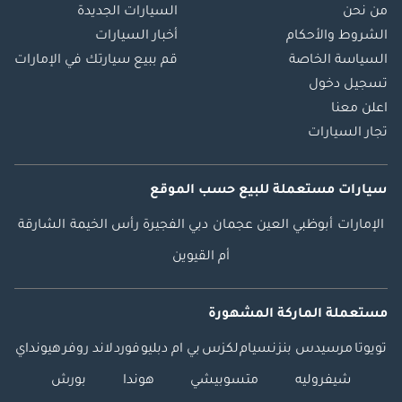
من نحن
السيارات الجديدة
الشروط والأحكام
أخبار السيارات
السياسة الخاصة
قم ببيع سيارتك في الإمارات
تسجيل دخول
اعلن معنا
تجار السيارات
سيارات مستعملة
للبيع
حسب الموقع
الإمارات
أبوظبي
العين
عجمان
دبي
الفجيرة
رأس الخيمة
الشارقة
أم القيوين
مستعملة الماركة المشهورة
تويوتا
مرسيدس بنز
نسيام
لكزس
بي ام دبليو
فورد
لاند روفر
هيونداي
شيفروليه
متسوبيشي
هوندا
بورش