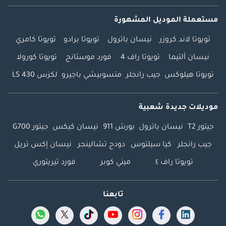
مستعملة الموديل المشهورة
تويوتا لاند كروزر
نيسان باترول
تويوتا برادو
تويوتا كامري
نيسان ألتيما
تويوتا راف 4
فورد موستانج
تويوتا كورولا
تويوتا هيلوكس
جيب رانجلر
متسوبيشي باجيرو
لكزس LS 430
موديلات جديدة شعبية
جيتور T2
نيسان باترول
بورش 911
نيسان كيكس
جيتور G700
جيب رانجلر
كيا سيلتوس
دودج تشالينجر
نيسان إكس تريل
تويوتا راف ٤
ميني كوبر
فورد تيريتوري
تابعنا