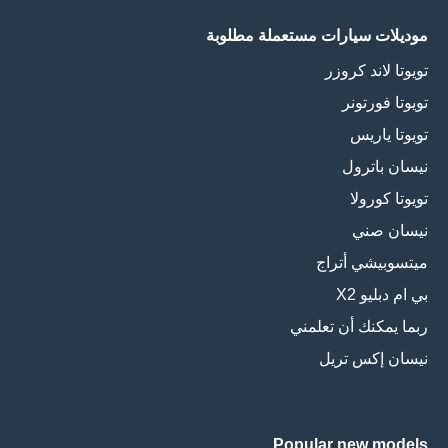
موديلات سيارات مستعملة مطلوبة
تويوتا لاند كروزر
تويوتا فورتونر
تويوتا ياريس
نيسان باترول
تويوتا كورولا
نيسان صني
ميتسوبيشي أتراج
بي ام دبليو X2
ربما يمكنك أن تعلمني
نيسان إكس تريل
Popular new models