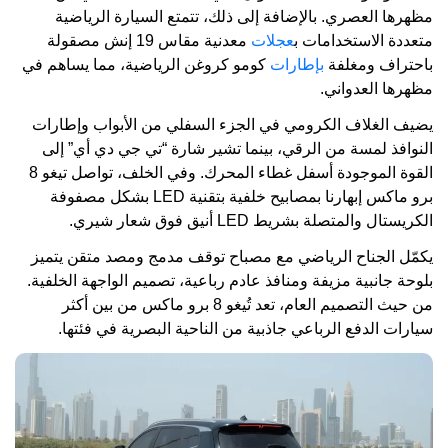
مظهرها العصري. بالإضافة إلى ذلك، تتمتع السيارة الرياضية
متعددة الاستخدامات ب
عجلات
معدنية مقاس 19 إنش مصقولة
باحتراف ومغلفة
بإطارات
كومو كروغن الرياضية، مما يساهم في
مظهرها العدواني.
يضيف الغلاف الكرومي في الجزء السفلي من الأبواب وإطارات
النوافذ لمسة من الرقي، بينما تشير شارة “تي جي دي أي” إلى
القوة الموجودة أسفل غطاء المحرك. وفي الخلف، تواصل تيغو 8
برو ماكس إبهارنا بمصابيح خلفية بتقنية LED بشكل مصفوفة
الكريستال والمتصلة بشريط LED أنيق فوق شعار شيري.
يكمّل الجناح الرياضي مع مصباح توقف مدمج ومصد متقن يتميز
بلوحة جانبية مزيفة ومنافذ عادم رباعية، تصميم الواجهة الخلفية.
من حيث التصميم العام، تعد تُيغو 8 برو ماكس من بين أكثر
سيارات الدفع الرباعي جاذبية من الناحية البصرية في فئتها.