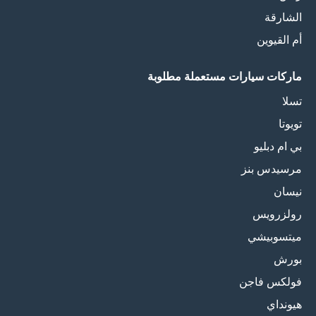
الشارقة
أم القيوين
ماركات سيارات مستعملة مطلوبة
تسلا
تويوتا
بي ام دبليو
مرسيدس بنز
نيسان
رولزرويس
ميتسوبيشي
بورش
فولكس فاجن
هيونداي