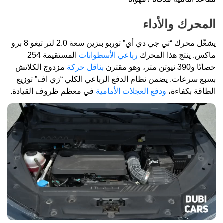
المحرك والأداء
يشغّل محرك “تي جي دي أي” توربو بنزين سعة 2.0 لتر تيغو 8 برو
ماكس. ينتج هذا المحرك
رباعي الأسطوانات
المستقيمة 254
حصانًا و390 نيوتن متر، وهو مقترن
بناقل حركة
مزدوج الكلاتش
بسبع سرعات. يضمن نظام الدفع الرباعي الكلي “زي اف” توزيع
الطاقة بكفاءة،
ودفع العجلات الأمامية
في معظم ظروف القيادة.