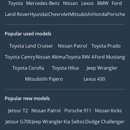
Toyota
Mercedes-Benz
Nissan
Lexus
BMW
Ford
Land Rover
Hyundai
Chevrolet
Mitsubishi
Honda
Porsche
Popular used models
Toyota Land Cruiser
Nissan Patrol
Toyota Prado
Toyota Camry
Nissan Altima
Toyota RAV 4
Ford Mustang
Toyota Corolla
Toyota Hilux
Jeep Wrangler
Mitsubishi Pajero
Lexus 430
Popular new models
Jetour T2
Nissan Patrol
Porsche 911
Nissan Kicks
Jetour G700
Jeep Wrangler
Kia Seltos
Dodge Challenger