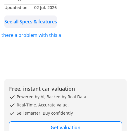
and out.
Updated on:
02 Jul, 2026
the car is not flooded in
See all Specs & features
the last rain, and there is
guarantee for that for
s there a problem with this ad?
returning money on it.
the car in excellent
condition like new, still
first stickers on it,
unwrraped on some parts
interior.
Free, instant car valuation
Powered by AI, Backed by Real Data
Real-Time. Accurate Value.
كيا ستينغر موديل 2018 توين
Sell smarter. Buy confidently
توربو 3.3 بيتر، سلفر من
الداخل احمر على اسود
Get valuation