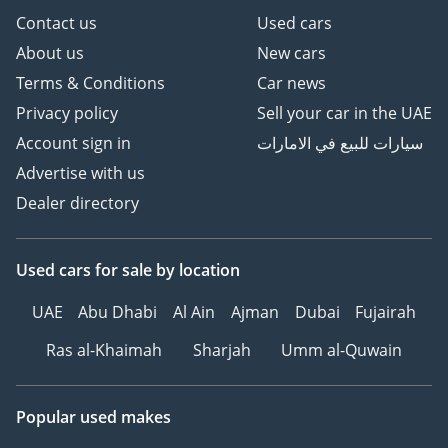
Contact us
Used cars
About us
New cars
Terms & Conditions
Car news
Privacy policy
Sell your car in the UAE
Account sign in
سيارات للبيع في الامارات
Advertise with us
Dealer directory
Used cars
for sale
by location
UAE
Abu Dhabi
Al Ain
Ajman
Dubai
Fujairah
Ras al-Khaimah
Sharjah
Umm al-Quwain
Popular used makes