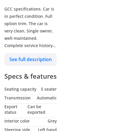
GCC specifications. Car is
in perfect condition. Full
option trim. The car is
very clean. Single owner,
well-maintained.
Complete service history
of the car is available.
See full description
Price is negotiable. All
parts have original paint.
Specs & features
Well-maintained and
clean car. No issues at all,
Seating capacity
5 seater
just buy and drive. Only
serious buyers should
Transmission
Automatic
contact. Selling the car
Export
Can be
urgently. Agency
status
exported
maintained. Car is in
Interior color
Grey
perfect condition inside
Steering side
Left hand