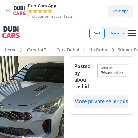
DubiCars App
View App
Find your perfect car faster
Sell
Use app
Home
Cars UAE
Cars Dubai
Kia Dubai
Stinger D
Posted
by
abou
rashid
More private seller ads