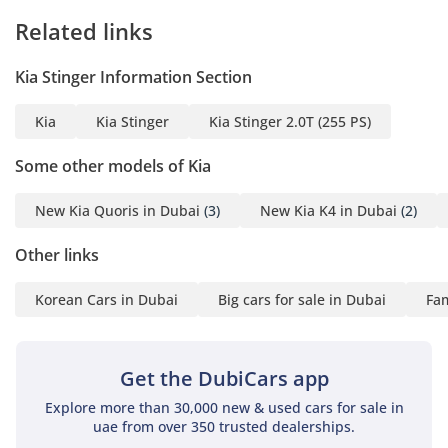
على ذلك لاسترجاع الاموال في
Related links
حال ثبوت العكس
Kia Stinger Information Section
السيارة كانت محفوظة داخل
المنزل وقت الامطار، والمنطقة
Kia
Kia Stinger
Kia Stinger 2.0T (255 PS)
السكنية لم تتضرر من الامطار
الاخيرة
Some other models of Kia
New Kia Quoris in Dubai
(3)
New Kia K4 in Dubai
(2)
جميع التشييكات تمت في
الوكالة ويوجد اثبات عليها
Other links
Korean Cars in Dubai
Big cars for sale in Dubai
Fam
Get the DubiCars app
Explore more than 30,000 new & used cars for sale in
uae from over 350 trusted dealerships.