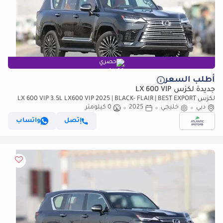
حصري
أطلب السعر
جديدة لكزس LX 600 VIP
لكزس LX 600 VIP 3.5L LX600 VIP 2025 | BLACK- FLAIR | BEST EXPORT
PRICE (للتصدير فقط)
دبي
خليجي
2025
0 كيلومتر
إتصل
واتساب