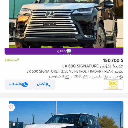
حصري
البريميوم
$ 150,700
جديدة لكزس LX 600 SIGNATURE
لكزس LX 600 SIGNATURE || 3.5L V6 PETROL / RADAR / REAR
دبي
خليجي
2026
0 كيلومتر
ENTERTAINMENT SCREEN / HEADS UP DISPALY / COOL BOX (CODE
إتصل
واتساب