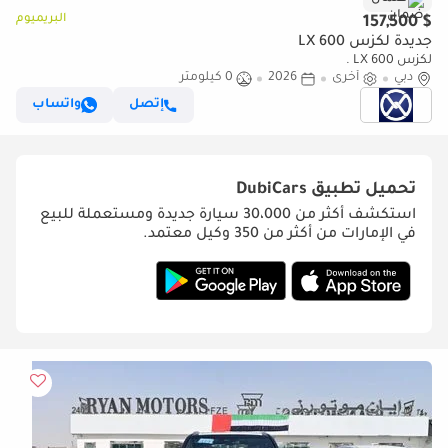
البريميوم
$ 157,500
جديدة لكزس LX 600
لكزس LX 600 .
دبي
أخرى
2026
0 كيلومتر
إتصل
واتساب
تحميل تطبيق
DubiCars
استكشف أكثر من 30،000 سيارة جديدة ومستعملة للبيع
في الإمارات من أكثر من 350 وكيل معتمد.