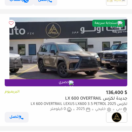
إتصل
واتساب
استجابة سريعة
حصري
البريميوم
$ 136,400
جديدة لكزس LX 600 OVERTRAIL
لكزس LX 600 OVERTRAIL LEXUS LX600 3.5 PETROL 2025
دبي
خليجي
2025
0 كيلومتر
إتصل