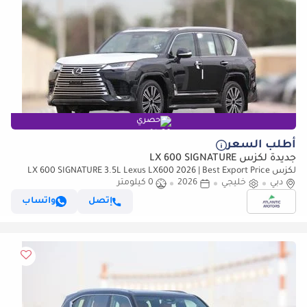
حصري
أطلب السعر
جديدة لكزس LX 600 SIGNATURE
لكزس LX 600 SIGNATURE 3.5L Lexus LX600 2026 | Best Export Price
دبي
(للتصدير فقط)
خليجي
2026
0 كيلومتر
إتصل
واتساب