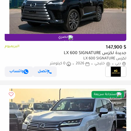
حصري
البريميوم
$ 147,900
جديدة لكزس LX 600 SIGNATURE
لكزس LX 600 SIGNATURE
دبي
خليجي
2026
0 كيلومتر
إتصل
واتساب
استجابة سريعة