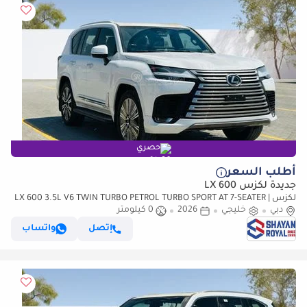
حصري
أطلب السعر
جديدة لكزس LX 600
لكزس LX 600 3.5L V6 TWIN TURBO PETROL TURBO SPORT AT 7-SEATER |
دبي
خليجي
25-MARK LEVINSON 2026MY
2026
0 كيلومتر
إتصل
واتساب