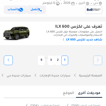
فقط)
دبي
أخرى
2026
0 كيلومتر
إتصل
واتساب
تعرف على لكزس LX 600!
احصل على معلومات مفصلة حول لكزس LX 600
الأسعار والمواصفات والميزات في الإمارات
شاهد جديد لكزس LX 600
...
9
3
2
1
الصفحة الرئيسية
سيارات جديدة الإمارات
سيارات جديدة دبي
موديلات أخرى
الموقع