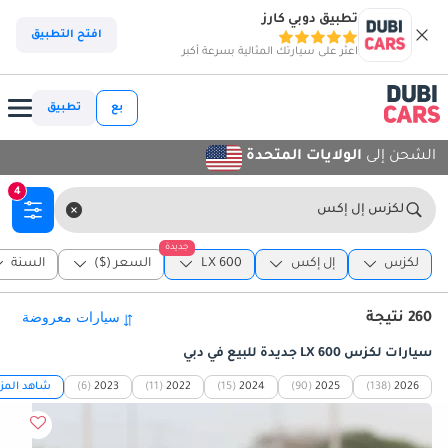
تطبيق دوبي كارز
افتح التطبيق
اعثر على سيارتك المثالية بسرعة أكبر
بع
تطبيق
الشحن إلى
الولايات المتحدة
4
لكزس إل إكس
جديدة
لكزس
إل إكس
LX 600
السعر ($)
السنة
260 نتيجة
سيارات لكزس LX 600 جديدة للبيع في دبي
2026
(138)
2025
(90)
2024
(15)
2022
(11)
2023
(6)
شاهد المزي