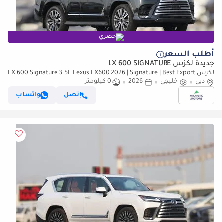
حصري
أطلب السعر
جديدة لكزس LX 600 SIGNATURE
لكزس LX 600 Signature 3.5L Lexus LX600 2026 | Signature | Best Export
Price
دبي
خليجي
2026
0 كيلومتر
إتصل
واتساب