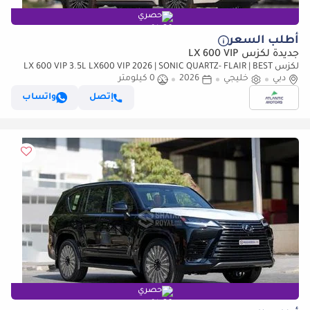
حصري
أطلب السعر
جديدة لكزس LX 600 VIP
لكزس LX 600 VIP 3.5L LX600 VIP 2026 | SONIC QUARTZ- FLAIR | BEST
دبي
EXPORT PRICE (للتصدير فقط)
خليجي
2026
0 كيلومتر
إتصل
واتساب
حصري