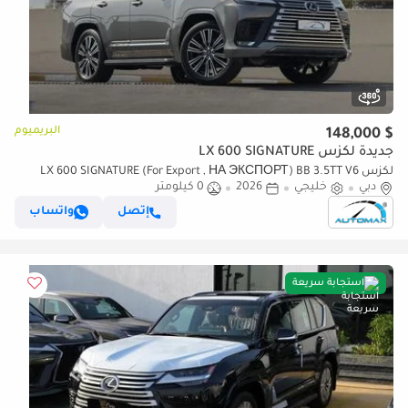
البريميوم
$ 148,000
جديدة لكزس LX 600 SIGNATURE
لكزس LX 600 SIGNATURE (For Export , НА ЭКСПОРТ) BB 3.5TT V6
دبي
خليجي
2026
0 كيلومتر
AWD GCC 2026 Без пробега
إتصل
واتساب
استجابة سريعة