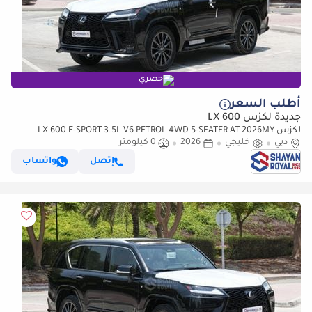
حصري
أطلب السعر
جديدة لكزس LX 600
لكزس LX 600 F-SPORT 3.5L V6 PETROL 4WD 5-SEATER AT 2026MY
دبي
خليجي
2026
0 كيلومتر
إتصل
واتساب