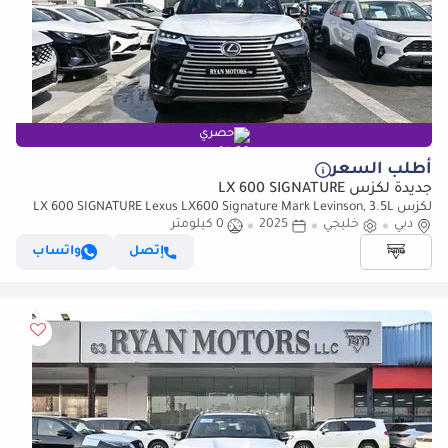
حصري
أطلب السعر
جديدة لكزس LX 600 SIGNATURE
لكزس LX 600 SIGNATURE Lexus LX600 Signature Mark Levinson, 3.5L
دبي
خليجي
2025
0 كيلومتر
Twin-Turbo V6, Petrol, Model 2025 Color Black
إتصل
واتساب