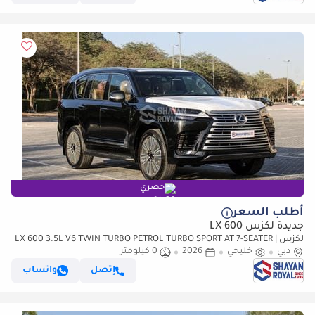
حصري
أطلب السعر
جديدة لكزس LX 600
لكزس LX 600 3.5L V6 TWIN TURBO PETROL TURBO SPORT AT 7-SEATER |
دبي
خليجي
25-MARK LEVINSON 2026MY
2026
0 كيلومتر
إتصل
واتساب