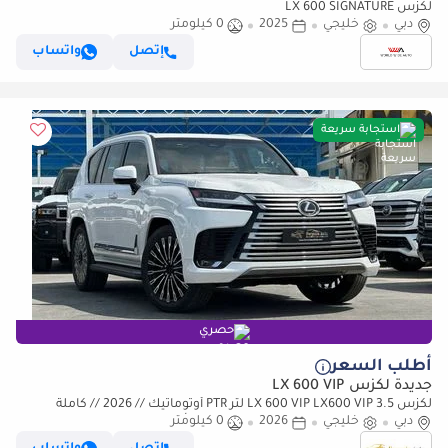
لكزس LX 600 SIGNATURE
دبي
خليجي
2025
0 كيلومتر
إتصل
واتساب
استجابة سريعة
حصري
أطلب السعر
جديدة لكزس LX 600 VIP
لكزس LX 600 VIP LX600 VIP 3.5 لتر PTR أوتوماتيك // 2026 // كاملة
دبي
المواصفات: مقاعد VIP، رادار وشاشة عرض رأسية، كاميرا
خليجي
2026
0 كيلومتر