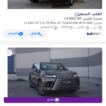
أطلب السعر
جديدة لكزس LX 600 VIP
لكزس LX 600 VIP 3.5L PETROL A/T SIGNATURE WITH MBS
دبي
خليجي
AUTOBIOGRAPHY VIP SEATS (للتصدير فقط)
2026
0 كيلومتر
إتصل
واتساب
حصري