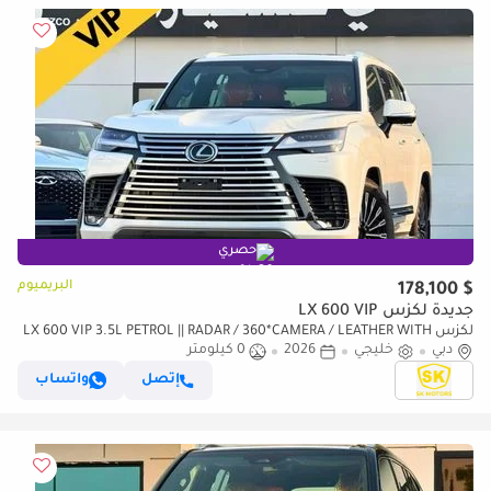
حصري
البريميوم
$ 178,100
جديدة لكزس LX 600 VIP
لكزس LX 600 VIP 3.5L PETROL || RADAR / 360*CAMERA / LEATHER WITH
دبي
خليجي
2026
0 كيلومتر
PWR SEATS / SUNROOF / REAR ENTERTAINMENT SCREEN
إتصل
واتساب