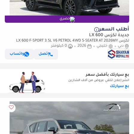
حصري
أطلب السعر
جديدة لكزس LX 600
لكزس LX 600 F-SPORT 3.5L V6 PETROL 4WD 5-SEATER AT 2026MY
دبي
خليجي
2026
0 كيلومتر
إتصل
واتساب
بع سيارتك بأفضل سعر
انشر إعلان لتلقي عروض من آلاف الشارين
بع سيارتك