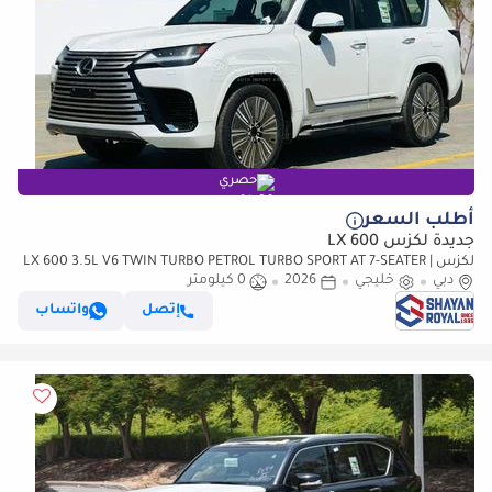
حصري
أطلب السعر
جديدة لكزس LX 600
لكزس LX 600 3.5L V6 TWIN TURBO PETROL TURBO SPORT AT 7-SEATER |
دبي
خليجي
25-MARK LEVINSON 2026MY
2026
0 كيلومتر
إتصل
واتساب