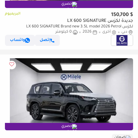
حصري
البريميوم
$ 150,700
جديدة لكزس LX 600 SIGNATURE
لكزس LX 600 SIGNATURE Brand new 3.5L model 2026 Petrol
دبي
أخرى
2026
0 كيلومتر
إتصل
واتساب
حصري
ضمان