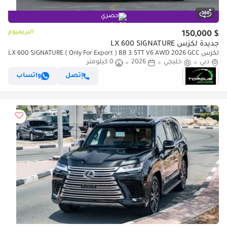
حصري
البريميوم
$ 150,000
جديدة لكزس LX 600 SIGNATURE
لكزس LX 600 SIGNATURE ( Only For Export ) BB 3.5TT V6 AWD 2026 GCC
دبي
BRAND NEW
خليجي
2026
0 كيلومتر
إتصل
واتساب