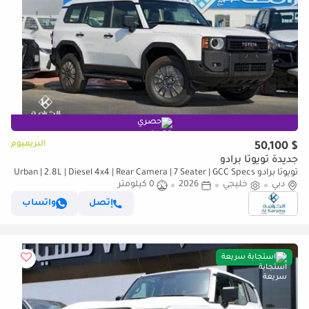
حصري
البريميوم
$ 50,100
جديدة تويوتا برادو
تويوتا برادو Urban | 2.8L | Diesel 4x4 | Rear Camera | 7 Seater | GCC Specs
دبي
| Zero KM
خليجي
2026
0 كيلومتر
إتصل
واتساب
استجابة سريعة