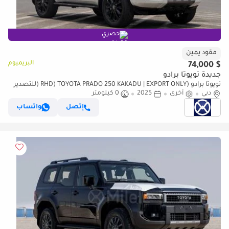
حصري
مقود يمين
البريميوم
$ 74,000
جديدة تويوتا برادو
تويوتا برادو (RHD) TOYOTA PRADO 250 KAKADU | EXPORT ONLY (للتصدير
فقط)
دبي
أخرى
2025
0 كيلومتر
إتصل
واتساب