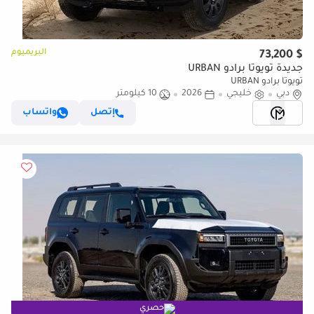
البريميوم
$ 73,200
جديدة تويوتا برادو URBAN
تويوتا برادو URBAN
دبي
خليجي
2026
10 كيلومتر
إتصل
واتساب
حصري