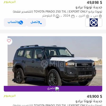
البريميوم
$ 49,898
جديدة تويوتا برادو
تويوتا برادو TOYOTA PRADO 250 TXL | EXPORT ONLY (للتصدير فقط)
دبي
أخرى
2024
0 كيلومتر
إتصل
واتساب
حصري
البريميوم
$ 49,900
جديدة تويوتا برادو