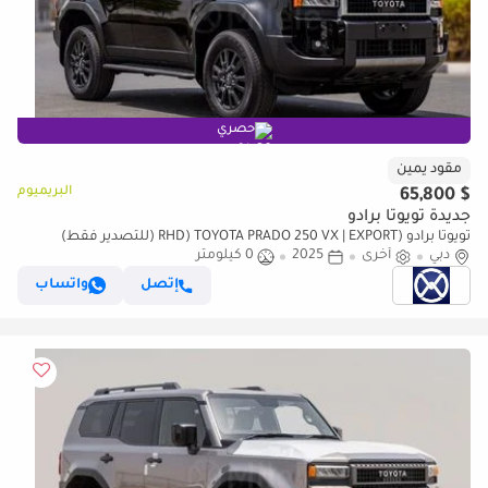
حصري
مقود يمين
البريميوم
$ 65,800
جديدة تويوتا برادو
تويوتا برادو (RHD) TOYOTA PRADO 250 VX | EXPORT (للتصدير فقط)
دبي
أخرى
2025
0 كيلومتر
إتصل
واتساب