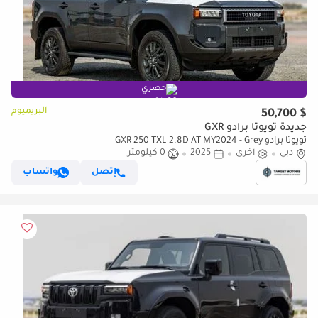
حصري
البريميوم
$ 50,700
جديدة تويوتا برادو GXR
تويوتا برادو GXR 250 TXL 2.8D AT MY2024 - Grey
دبي
أخرى
2025
0 كيلومتر
إتصل
واتساب