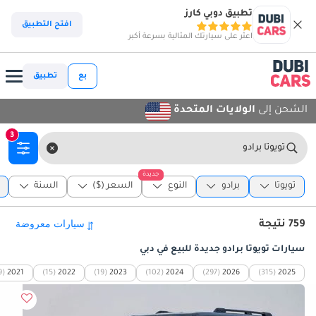
تطبيق دوبي كارز
افتح التطبيق
اعثر على سيارتك المثالية بسرعة أكبر
بع
تطبيق
الشحن إلى
الولايات المتحدة
3
تويوتا برادو
جديدة
تويوتا
برادو
النوع
السعر ($)
السنة
759 نتيجة
سيارات تويوتا برادو جديدة للبيع في دبي
9)
2021
(15)
2022
(19)
2023
(102)
2024
(297)
2026
(315)
2025