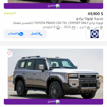
حصري
البريميوم
$ 49,900
جديدة تويوتا برادو
تويوتا برادو TOYOTA PRADO 250 TXL | EXPORT ONLY (للتصدير فقط)
دبي
أخرى
2024
0 كيلومتر
إتصل
واتساب
حصري