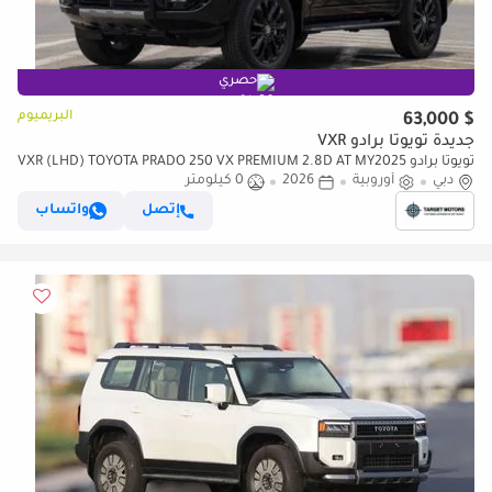
حصري
البريميوم
$ 63,000
جديدة تويوتا برادو VXR
تويوتا برادو VXR (LHD) TOYOTA PRADO 250 VX PREMIUM 2.8D AT MY2025
دبي
– BLACK
أوروبية
2026
0 كيلومتر
إتصل
واتساب