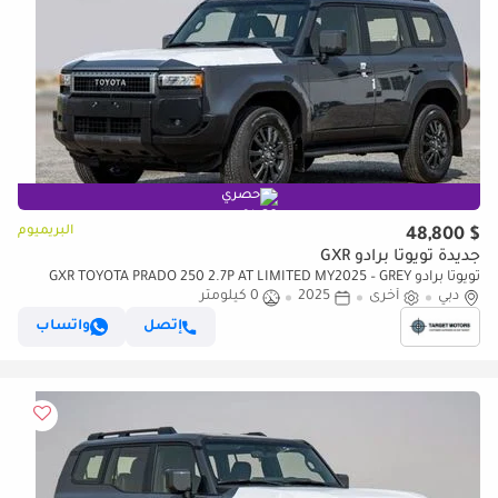
حصري
البريميوم
$ 48,800
جديدة تويوتا برادو GXR
تويوتا برادو GXR TOYOTA PRADO 250 2.7P AT LIMITED MY2025 – GREY
دبي
أخرى
2025
0 كيلومتر
إتصل
واتساب