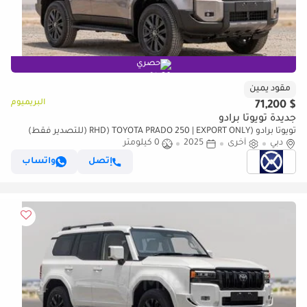
حصري
مقود يمين
البريميوم
$ 71,200
جديدة تويوتا برادو
تويوتا برادو (RHD) TOYOTA PRADO 250 | EXPORT ONLY (للتصدير فقط)
دبي
أخرى
2025
0 كيلومتر
إتصل
واتساب