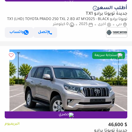
أطلب السعر
جديدة تويوتا برادو TX1
تويوتا برادو TX1 (LHD) TOYOTA PRADO 250 TXL 2.8D AT MY2025 - BLACK
دبي
أخرى
2025
0 كيلومتر
إتصل
واتساب
استجابة سريعة
حصري
البريميوم
$ 46,600
جديدة تويوتا برادو