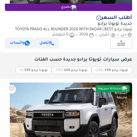
حصري
أطلب السعر
جديدة تويوتا برادو
تويوتا برادو TOYOTA PRADO ALL ROUNDER 2026 WITH RADAR | BEST
دبي
خليجي
PRICE | PLEASE CONTACT
2026
0 كيلومتر
إتصل
واتساب
عرض سيارات تويوتا برادو جديدة حسب الفئات
تويوتا برادو VXR
‏(230)
تويوتا برادو GXR
‏(151)
تويوتا برادو EXR
‏(1)
استجابة سريعة