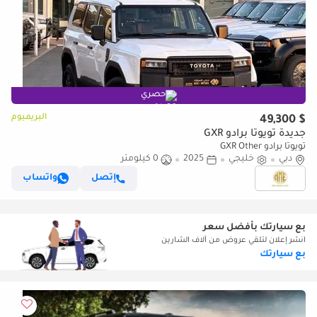
حصري
البريميوم
$ 49,300
جديدة تويوتا برادو GXR
تويوتا برادو GXR Other
دبي
خليجي
2025
0 كيلومتر
إتصل
واتساب
بع سيارتك بأفضل سعر
انشر إعلان لتلقي عروض من آلاف الشارين
بع سيارتك