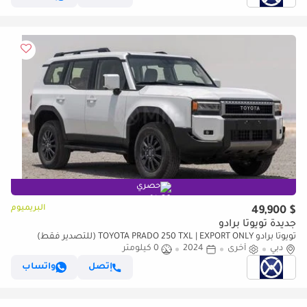
حصري
البريميوم
$ 49,900
جديدة تويوتا برادو
تويوتا برادو TOYOTA PRADO 250 TXL | EXPORT ONLY (للتصدير فقط)
دبي
أخرى
2024
0 كيلومتر
إتصل
واتساب