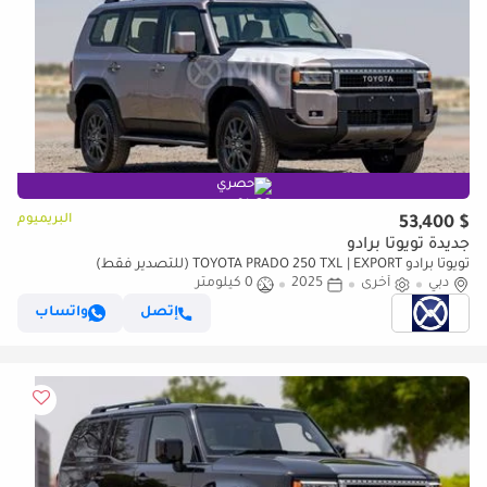
حصري
البريميوم
$ 53,400
جديدة تويوتا برادو
تويوتا برادو TOYOTA PRADO 250 TXL | EXPORT (للتصدير فقط)
دبي
أخرى
2025
0 كيلومتر
إتصل
واتساب