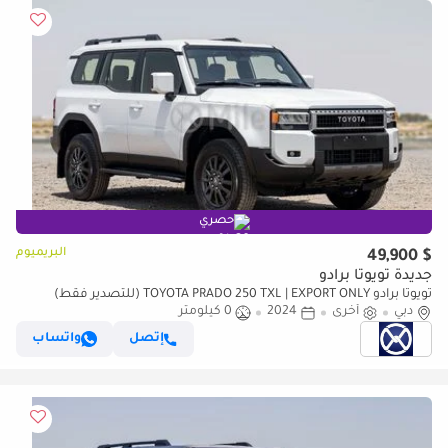
حصري
البريميوم
$ 49,900
جديدة تويوتا برادو
تويوتا برادو TOYOTA PRADO 250 TXL | EXPORT ONLY (للتصدير فقط)
دبي
أخرى
2024
0 كيلومتر
إتصل
واتساب