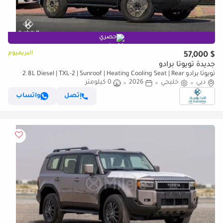
حصري
البريميوم
$ 57,000
جديدة تويوتا برادو
تويوتا برادو 2.8L Diesel | TXL-2 | Sunroof | Heating Cooling Seat | Rear
دبي
Camera
خليجي
2026
0 كيلومتر
إتصل
واتساب