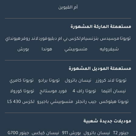
أم القيوين
مستعملة الماركة المشهورة
تويوتا
مرسيدس بنز
نسيام
لكزس
بي ام دبليو
فورد
لاند روفر
هيونداي
شيفروليه
متسوبيشي
هوندا
بورش
مستعملة الموديل المشهورة
تويوتا لاند كروزر
نيسان باترول
تويوتا برادو
تويوتا كامري
نيسان ألتيما
تويوتا راف 4
فورد موستانج
تويوتا كورولا
تويوتا هيلوكس
جيب رانجلر
متسوبيشي باجيرو
لكزس LS 430
موديلات جديدة شعبية
جيتور T2
نيسان باترول
بورش 911
نيسان كيكس
جيتور G700