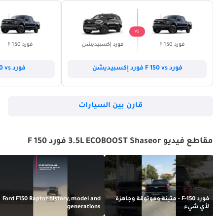
VS
فورد F 150
فورد إكسبيديشن
فورد F 150
فورد F 150 vs فورد إكسبيديشن
فورد F 150 vs فورد إكسبلورر
قارن بين السيارات
مقاطع فيديو 3.5L ECOBOOST Shaseor فورد F 150
فورد F-150 - متينة وموثوقة وجاهزة
Ford F150 Raptor history, model and
لأي شيء
generations