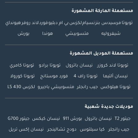
مستعملة الماركة المشهورة
تويوتا
مرسيدس بنز
نسيام
لكزس
بي ام دبليو
فورد
لاند روفر
هيونداي
شيفروليه
متسوبيشي
هوندا
بورش
مستعملة الموديل المشهورة
تويوتا لاند كروزر
نيسان باترول
تويوتا برادو
تويوتا كامري
نيسان ألتيما
تويوتا راف 4
فورد موستانج
تويوتا كورولا
تويوتا هيلوكس
جيب رانجلر
متسوبيشي باجيرو
لكزس LS 430
موديلات جديدة شعبية
جيتور T2
نيسان باترول
بورش 911
نيسان كيكس
جيتور G700
جيب رانجلر
كيا سيلتوس
دودج تشالينجر
نيسان إكس تريل