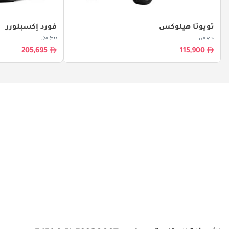
تويوتا هيلوكس
فورد إكسبلورر
بدءا من
بدءا من
205,695
115,900