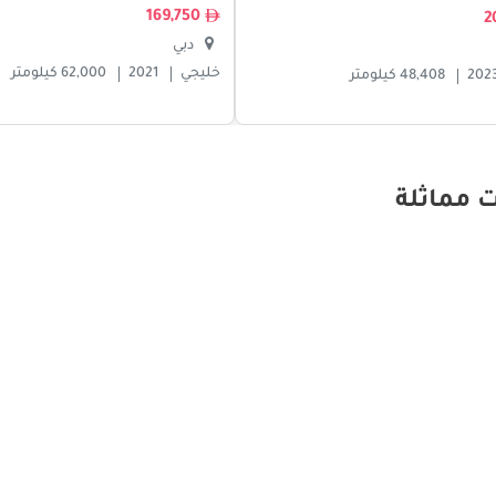
169,750
دبي
خليجي
2021
62,000 كيلومتر
202
48,408 كيلومتر
 مماثلة