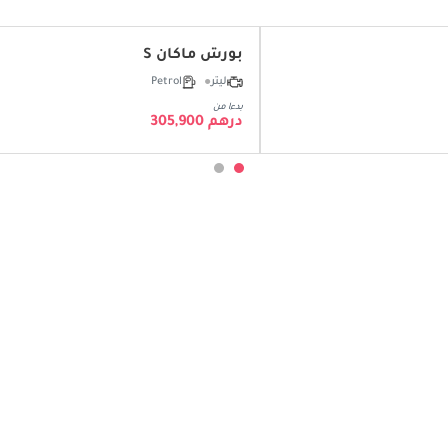
بورش ماكان S
ليتر
Petrol
بدءا من
درهم 305,900