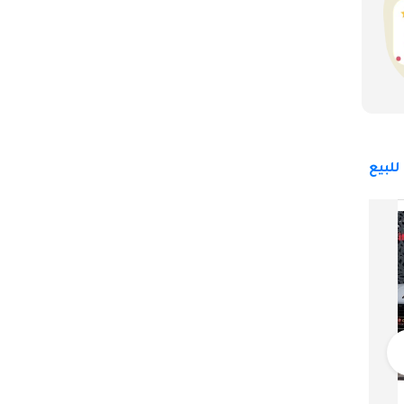
لبيع
بورش ماكان
320,000