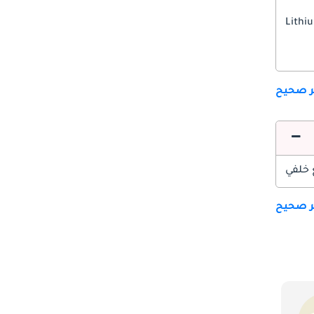
Lithi
ير صحيح
 خلفي
ير صحيح