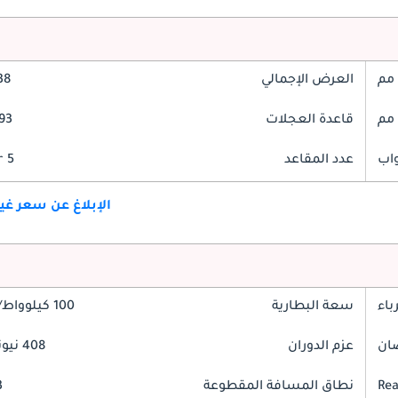
العرض الإجمالي
938
قاعدة العجلات
2893
عدد المقاعد
5 Seater
الإبلاغ عن سعر غ
باء
سعة البطارية
100 كيلوواط/ساعة
عزم الدوران
408 نيوتن-متر
Rea
نطاق المسافة المقطوعة
3