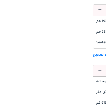
1 مم
 مم
ير صحيح
61 كم