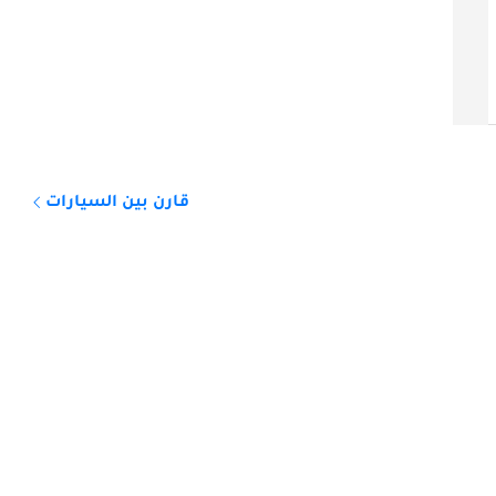
دبي
خليجي
2025
0 كيلومتر
قارن بين السيارات