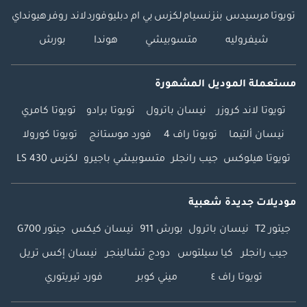
تويوتا
مرسيدس بنز
نسيام
لكزس
بي ام دبليو
فورد
لاند روفر
هيونداي
شيفروليه
متسوبيشي
هوندا
بورش
مستعملة الموديل المشهورة
تويوتا لاند كروزر
نيسان باترول
تويوتا برادو
تويوتا كامري
نيسان ألتيما
تويوتا راف 4
فورد موستانج
تويوتا كورولا
تويوتا هيلوكس
جيب رانجلر
متسوبيشي باجيرو
لكزس LS 430
موديلات جديدة شعبية
جيتور T2
نيسان باترول
بورش 911
نيسان كيكس
جيتور G700
جيب رانجلر
كيا سيلتوس
دودج تشالينجر
نيسان إكس تريل
تويوتا راف ٤
ميني كوبر
فورد تيريتوري