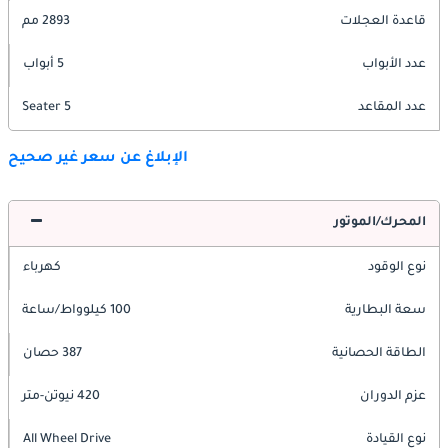
قاعدة العجلات
2893 مم
عدد الأبواب
5 أبواب
عدد المقاعد
5 Seater
الإبلاغ عن سعر غير صحيح
المحرك/الموتور
نوع الوقود
كهرباء
سعة البطارية
100 كيلوواط/ساعة
الطاقة الحصانية
387 حصان
عزم الدوران
420 نيوتن-متر
نوع القيادة
All Wheel Drive