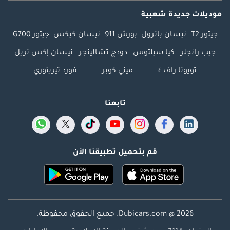
موديلات جديدة شعبية
جيتور T2
نيسان باترول
بورش 911
نيسان كيكس
جيتور G700
جيب رانجلر
كيا سيلتوس
دودج تشالينجر
نيسان إكس تريل
تويوتا راف ٤
ميني كوبر
فورد تيريتوري
تابعنا
قم بتحميل تطبيقنا الآن
Dubicars.com @ 2026. جميع الحقوق محفوظة.