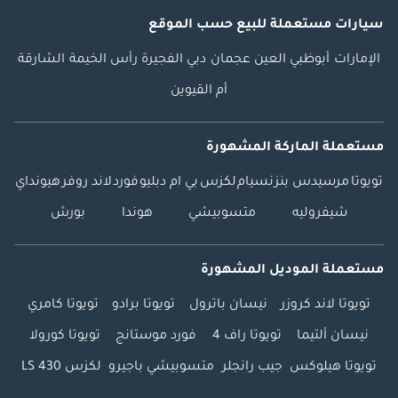
سيارات مستعملة
للبيع
حسب الموقع
الإمارات
أبوظبي
العين
عجمان
دبي
الفجيرة
رأس الخيمة
الشارقة
أم القيوين
مستعملة الماركة المشهورة
تويوتا
مرسيدس بنز
نسيام
لكزس
بي ام دبليو
فورد
لاند روفر
هيونداي
شيفروليه
متسوبيشي
هوندا
بورش
مستعملة الموديل المشهورة
تويوتا لاند كروزر
نيسان باترول
تويوتا برادو
تويوتا كامري
نيسان ألتيما
تويوتا راف 4
فورد موستانج
تويوتا كورولا
تويوتا هيلوكس
جيب رانجلر
متسوبيشي باجيرو
لكزس LS 430