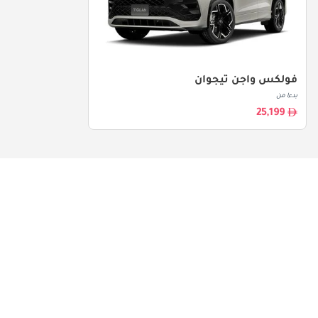
فولكس واجن تيجوان
بدءا من
25,199