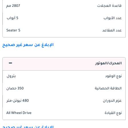
قاعدة العجلات
2807 مم
عدد الأبواب
5 أبواب
عدد المقاعد
5 Seater
الإبلاغ عن سعر غير صحيح
المحرك/الموتور
نوع الوقود
بترول
الطاقة الحصانية
350 حصان
عزم الدوران
480 نيوتن-متر
نوع القيادة
All Wheel Drive