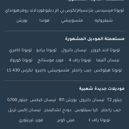
تويوتا
مرسيدس بنز
نسيام
لكزس
بي ام دبليو
فورد
لاند روفر
هيونداي
شيفروليه
متسوبيشي
هوندا
بورش
مستعملة الموديل المشهورة
تويوتا لاند كروزر
نيسان باترول
تويوتا برادو
تويوتا كامري
نيسان ألتيما
تويوتا راف 4
فورد موستانج
تويوتا كورولا
تويوتا هيلوكس
جيب رانجلر
متسوبيشي باجيرو
لكزس LS 430
موديلات جديدة شعبية
جيتور T2
نيسان باترول
بورش 911
نيسان كيكس
جيتور G700
جيب رانجلر
كيا سيلتوس
دودج تشالينجر
نيسان إكس تريل
تويوتا راف ٤
ميني كوبر
فورد تيريتوري