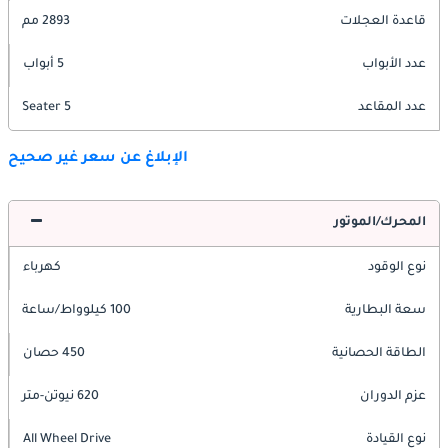
قاعدة العجلات
2893 مم
عدد الأبواب
5 أبواب
عدد المقاعد
5 Seater
الإبلاغ عن سعر غير صحيح
المحرك/الموتور
نوع الوقود
كهرباء
سعة البطارية
100 كيلوواط/ساعة
الطاقة الحصانية
450 حصان
عزم الدوران
620 نيوتن-متر
نوع القيادة
All Wheel Drive