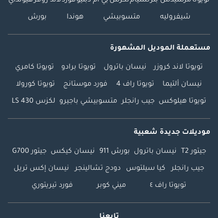
تويوتا
مرسيدس بنز
نسيام
لكزس
بي ام دبليو
فورد
لاند روفر
هيونداي
شيفروليه
متسوبيشي
هوندا
بورش
مستعملة الموديل المشهورة
تويوتا لاند كروزر
نيسان باترول
تويوتا برادو
تويوتا كامري
نيسان ألتيما
تويوتا راف 4
فورد موستانج
تويوتا كورولا
تويوتا هيلوكس
جيب رانجلر
متسوبيشي باجيرو
لكزس LS 430
موديلات جديدة شعبية
جيتور T2
نيسان باترول
بورش 911
نيسان كيكس
جيتور G700
جيب رانجلر
كيا سيلتوس
دودج تشالينجر
نيسان إكس تريل
تويوتا راف ٤
ميني كوبر
فورد تيريتوري
تابعنا