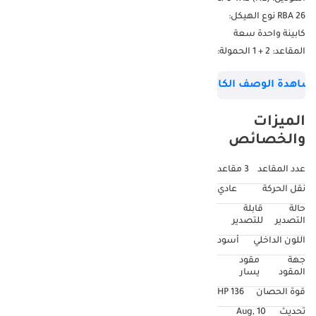
RBA 26 نوع الهيكل:
كابينة واحدة سعة
المقاعد: 2 + 1 الحمولة:
1 طن الأبعاد التقريبية
شاهدة الوصف الكامل
(الطول × العرض ×
الارتفاع) (مم): 5315 ×
الميزات
1775 × 1690 سطح
والخصائص
الشحن (الطول ×
العرض × الارتفاع)
عدد المقاعد
3 مقاعد
(مم): 2305 × 1570 ×
نقل الحركة
عادي
440 قاعدة العجلات
حالة
قابلة
(مم): 3095 نوع
التصدير
للتصدير
المحرك: 4JK1-TC HI،
اللون الداخلي
أسود
سكة مشتركة، حقن
جهة
مقود
وقود إلكتروني، توربو
المقود
يسار
مبرد داخلي السعة
قوة الحصان
136 HP
(سم مكعب): 2499
تحديث
10 Aug,