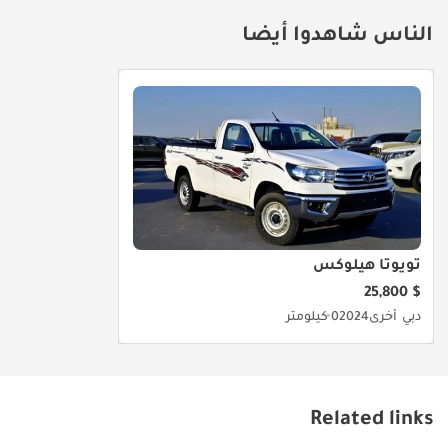
مع نظام توزيع
إلكتروني لقوة الفرامل
الناس شاهدوا أيضا
(EBD)، راديو AM/FM +
مشغل أقراص
مضغوطة، نوافذ
كهربائية، قفل مركزي،
بطانة صندوق الأمتعة
تويوتا هيلوكس
$ 25,800
دبي
أخرى
2024
0 كيلومتر
Related links