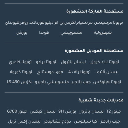
مستعملة الماركة المشهورة
تويوتا
مرسيدس بنز
نسيام
لكزس
بي ام دبليو
فورد
لاند روفر
هيونداي
شيفروليه
متسوبيشي
هوندا
بورش
مستعملة الموديل المشهورة
تويوتا لاند كروزر
نيسان باترول
تويوتا برادو
تويوتا كامري
نيسان ألتيما
تويوتا راف 4
فورد موستانج
تويوتا كورولا
تويوتا هيلوكس
جيب رانجلر
متسوبيشي باجيرو
لكزس LS 430
موديلات جديدة شعبية
جيتور T2
نيسان باترول
بورش 911
نيسان كيكس
جيتور G700
جيب رانجلر
كيا سيلتوس
دودج تشالينجر
نيسان إكس تريل