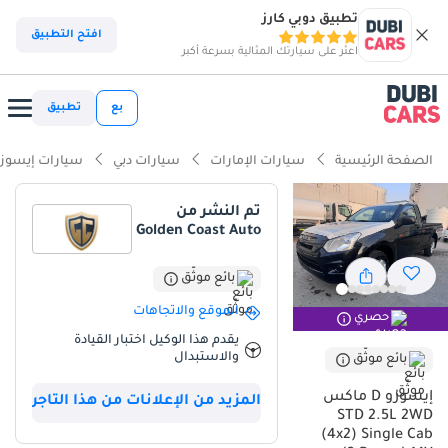
تطبيق دوبي كارز
افتح التطبيق
اعثر على سيارتك المثالية بسرعة أكبر
بع
تطبيق
الصفحة الرئيسية
سيارات الإمارات
سيارات دبي
سيارات إيسوز
تم النشر من
Golden Coast Auto
بائع موثّق
الموقع والاتجاهات
حصري
يقدم هذا الوكيل اختبار القيادة
والاستبدال
بائع موثّق
إيسوزو D ماكس
المزيد من الإعلانات من هذا التاجر
STD 2.5L 2WD
(4x2) Single Cab