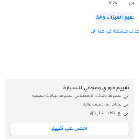
أقصى خرج (حصان/
في:
2026
دورة في الدقيقة): 136
/ 3400 أقصى. عزم
جميع الميزات والخصائص
الدوران (كجم/دورة في
الدقيقة): 32.6 / 1800-
ناك مشكلة في هذا الإعلان؟
2800 ناقل الحركة:
MUA-5H، يدوي، 5
سرعات أمامية مع
زيادة السرعة، تعليق
خلفي واحد: أمامي
مستقل عظم الترقوة
المزدوج مع نوابض
تقييم فوري ومجاني للسيارة
لولبية وممتص
مدعومة بالذكاء الاصطناعي، مدعومة ببيانات حقيقية
صدمات غازي، قضيب
بيانات آنية وقيمة عالية
تثبيت خلفي: نوابض
بِع بذكاء. اشترِ بثق
أوراق سبيكة شبه
بيضاوية مع ممتصات
احصل على تقييم
صدمات غازية